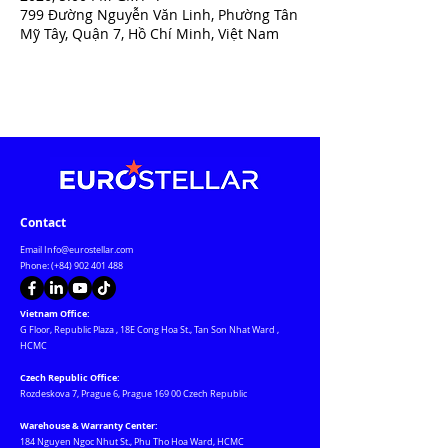
799 Đường Nguyễn Văn Linh, Phường Tân
Mỹ Tây, Quận 7, Hồ Chí Minh, Việt Nam
Contact
Email
Info@eurostellar.com
Phone: (+84)
902 401 488
Vietnam Office:
G Floor, Republic Plaza
,
18E Cong Hoa St., Tan Son Nhat Ward
,
HCMC
Czech Republic Office:
Rozdeskova 7, Prague 6, Prague 169 00 Czech Republic
Warehouse & Warranty Center:
184 Nguyen Ngoc Nhut St., Phu Tho Hoa Ward, HCMC