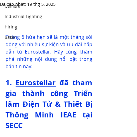
Đã cập nhật:
19 thg 5, 2025
Camera
Industrial Lighting
Hiring
Tháng 6
hứa hẹn sẽ là một tháng sôi 
BasIP
động với nhiều sự kiện và ưu đãi hấp 
dẫn từ Eurostellar. Hãy cùng khám 
phá những nội dung nổi bật trong 
bản tin này:
1. 
Eurostellar
 đã tham 
gia thành công Triển 
lãm Điện Tử & Thiết Bị 
Thông Minh IEAE tại 
SECC