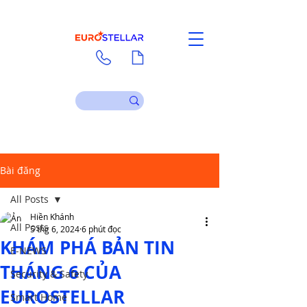
Liên hệ
Tài liệu
Bài đăng
All Posts
Hiền Khánh
All Posts
5 thg 6, 2024
6 phút đọc
KHÁM PHÁ BẢN TIN
E-NEWS
THÁNG 6 CỦA
Security & Safety
EUROSTELLAR
Smart Home