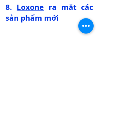
8. 
Loxone
 ra mắt các 
sản phẩm mới
Sản phẩm mới của Loxone - giải pháp 
nhà thông minh đến từ Châu Âu
Vào cuối tháng 05.2024 vừa qua, 
Loxone
 đã cho ra mắt một loạt sản 
phẩm mới như thiệt bị đo lường 
năng lượng và loa:
Energy Meter 3-Phase Tree
Energy Meter 1-Phase Tree