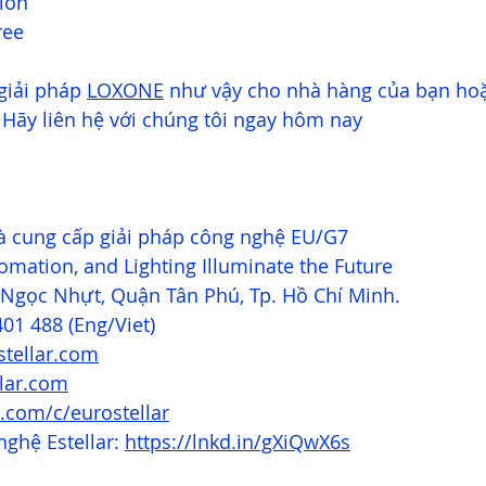
ion 
ree 
giải pháp 
LOXONE
 như vậy cho nhà hàng của bạn ho
 Hãy liên hệ với chúng tôi ngay hôm nay
 cung cấp giải pháp công nghệ EU/G7
omation, and Lighting Illuminate the Future
Ngọc Nhựt, Quận Tân Phú, Tp. Hồ Chí Minh.
401 488 (Eng/Viet)
tellar.com
llar.com
.com/c/eurostellar
ghệ Estellar: 
https://lnkd.in/gXiQwX6s