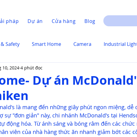
ải pháp
Dự án
Cửa hàng
Blog
 & Safety
Smart Home
Camera
Industrial Ligh
g 10, 2024
4 phút đọc
ome- Dự án McDonald'
iken
ld's là mang đến những giây phút ngon miệng, dễ ch
ợ sự "đơn giản" này, chi nhánh McDonald's tại Hends
 tự động hóa. Từ ánh sáng và bóng râm đến các chức 
hân viên của nhà hàng thức ăn nhanh giảm bớt các cô