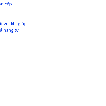
ẩn cấp.
t vui khi giúp 
ả năng tự 