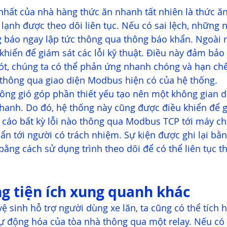
nhất của nhà hàng thức ăn nhanh tất nhiên là thức ăn
lạnh được theo dõi liên tục. Nếu có sai lệch, những n
 báo ngay lập tức thông qua thông báo khẩn. Ngoài r
hiển để giám sát các lỗi kỹ thuật. Điều này đảm bảo 
ót, chúng ta có thể phản ứng nhanh chóng và hạn chế t
 thông qua giao diện Modbus hiện có của hệ thống.  
ông gió góp phần thiết yếu tạo nên một không gian d
hanh. Do đó, hệ thống này cũng được điều khiển để g
o cáo bất kỳ lỗi nào thông qua Modbus TCP tới máy ch
ẩn tới người có trách nhiệm. Sự kiện được ghi lại bằn
bằng cách sử dụng trình theo dõi để có thể liên tục t
g tiện ích xung quanh khác
ệ sinh hỗ trợ người dùng xe lăn, ta cũng có thể tích 
tự động hóa của tòa nhà thông qua một relay. Nếu có l