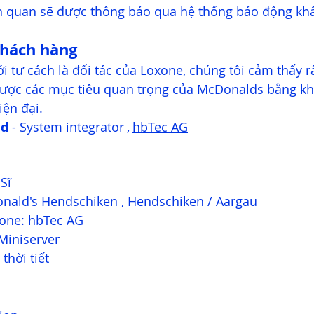
n quan sẽ được thông báo qua hệ thống báo động kh
khách hàng
ới tư cách là đối tác của Loxone, chúng tôi cảm thấy rấ
ược các mục tiêu quan trọng của McDonalds bằng kh
ện đại.
id
 - System integrator , 
hbTec AG
Sĩ 
nald's Hendschiken , Hendschiken / Aargau 
xone: hbTec AG 
Miniserver 
thời tiết 