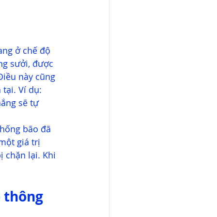
ang ở chế độ 
ng sưởi, được 
Điều này cũng 
tại. Ví dụ: 
ắng sẽ tự 
chống bão đã 
ột giá trị 
 chặn lại. Khi 
 thông 