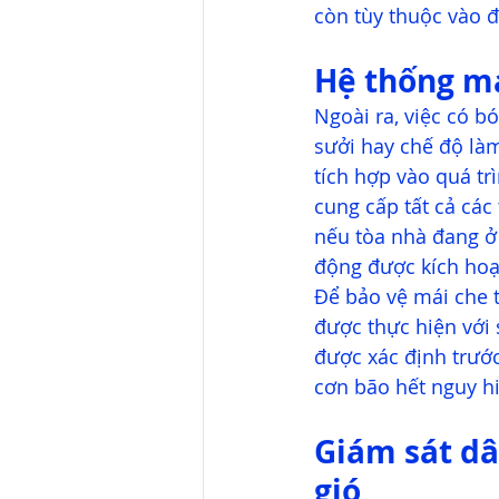
còn tùy thuộc vào đ
Hệ thống má
Ngoài ra, việc có b
sưởi hay chế độ làm
tích hợp vào quá t
cung cấp tất cả các 
nếu tòa nhà đang ở
động được kích hoạt
Để bảo vệ mái che t
được thực hiện với s
được xác định trước,
cơn bão hết nguy hi
Giám sát dâ
gió