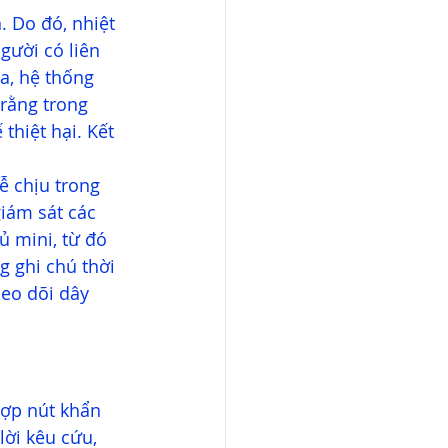
. Do đó, nhiệt 
gười có liên 
a, hệ thống 
rằng trong 
hiệt hại. Kết 
ễ chịu trong 
iám sát các 
ủ mini, từ đó 
g ghi chú thời 
heo dõi dây 
hợp nút khẩn 
ời kêu cứu, 