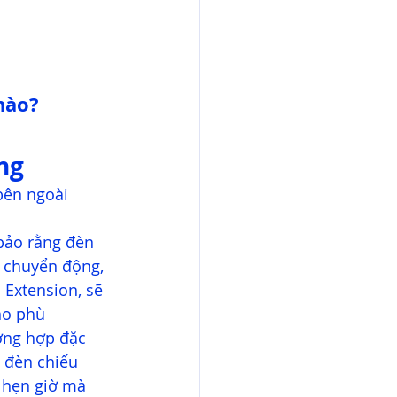
nào?
ng
bên ngoài 
bảo rằng đèn 
 chuyển động, 
Extension, sẽ 
ho phù 
ờng hợp đặc 
, đèn chiếu 
 hẹn giờ mà 