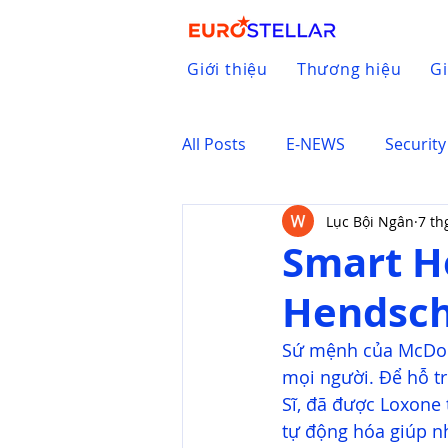
Giới thiệu
Thương hiệu
Gi
All Posts
E-NEWS
Security
Lục Bội Ngân
7 th
Smart H
Hendsch
Sứ mệnh của McDona
mọi người. Để hỗ tr
Sĩ, đã được Loxone
tự động hóa giúp n