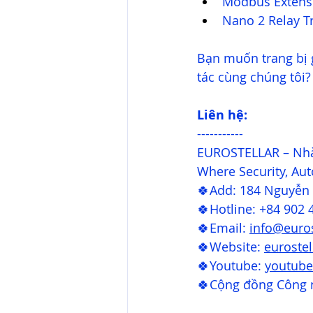
Modbus Extens
Nano 2 Relay T
Bạn muốn trang bị 
tác cùng chúng tôi?
Liên hệ:
-----------
EUROSTELLAR – Nhà
Where Security, Aut
🍀Add: 184 Nguyễn 
🍀Hotline: +84 902 
🍀Email: 
info@euros
🍀Website: 
euroste
🍀Youtube: 
youtube
🍀Cộng đồng Công n