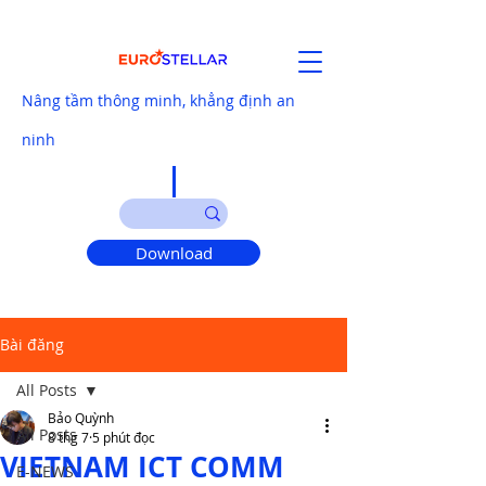
Nâng tầm thông minh, khẳng định an
ninh
Download
Bài đăng
All Posts
Bảo Quỳnh
All Posts
8 thg 7
5 phút đọc
VIETNAM ICT COMM
E-NEWS