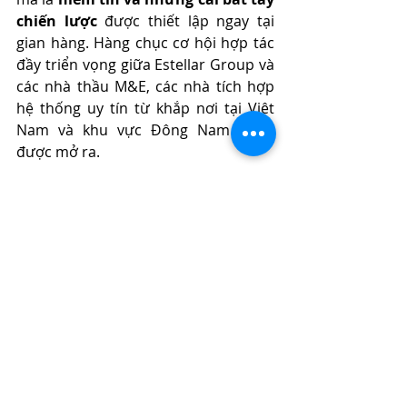
chiến lược
 được thiết lập ngay tại 
gian hàng. Hàng chục cơ hội hợp tác 
đầy triển vọng giữa Estellar Group và 
các nhà thầu M&E, các nhà tích hợp 
hệ thống uy tín từ khắp nơi tại Việt 
Nam và khu vực Đông Nam Á đã 
được mở ra.
Bước sang giai đoạn nửa cuối năm 
2026, Estellar Group tái khẳng định 
cam kết đồng hành bền vững cùng hệ 
thống đối tác thông qua các hành 
động cụ thể: Chính sách bảo hộ dự 
án độc quyền, cơ chế giá sàn chống 
phá giá chặt chẽ và hệ thống hỗ trợ 
kỹ thuật chuẩn 5 sao từ đội ngũ 
chuyên gia quốc tế.