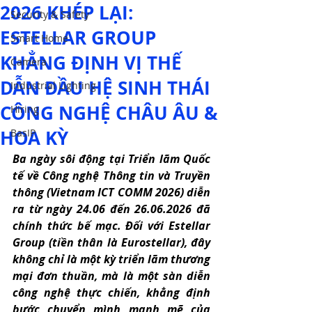
2026 KHÉP LẠI:
Security & Safety
ESTELLAR GROUP
Smart Home
KHẲNG ĐỊNH VỊ THẾ
Camera
DẪN ĐẦU HỆ SINH THÁI
Industrial Lighting
CÔNG NGHỆ CHÂU ÂU &
Hiring
HOA KỲ
BasIP
Ba ngày sôi động tại Triển lãm Quốc 
tế về Công nghệ Thông tin và Truyền 
thông (Vietnam ICT COMM 2026) diễn 
ra từ ngày 24.06 đến 26.06.2026 đã 
chính thức bế mạc. Đối với Estellar 
Group (tiền thân là Eurostellar), đây 
không chỉ là một kỳ triển lãm thương 
mại đơn thuần, mà là một sàn diễn 
công nghệ thực chiến, khẳng định 
bước chuyển mình mạnh mẽ của 