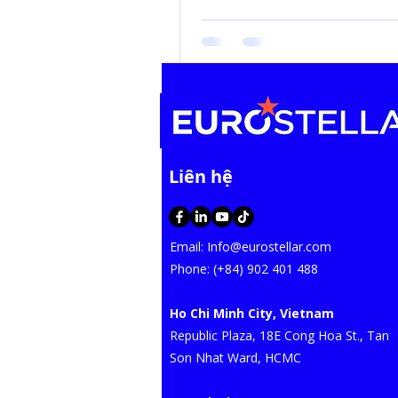
​Liên hệ
Email:
Info@eurostellar.com
​​​Phone: (+84) 902 401 488
Ho Chi Minh City, Vietnam
​Republic Plaza, 18E Cong Hoa St., Tan
Son Nhat Ward, HCMC​