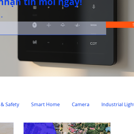
nhận tin mỗi ngày!
 & Safety
Smart Home
Camera
Industrial Ligh