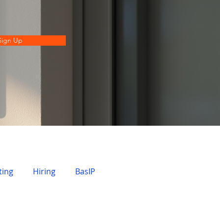
Sign Up
ting
Hiring
BasIP