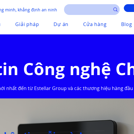
g minh, khẳng định an ninh
u
Giải pháp
Dự án
Cửa hàng
Blog
tin Công nghệ C
mới nhất đến từ Estellar Group và các thương hiệu hàng đầu