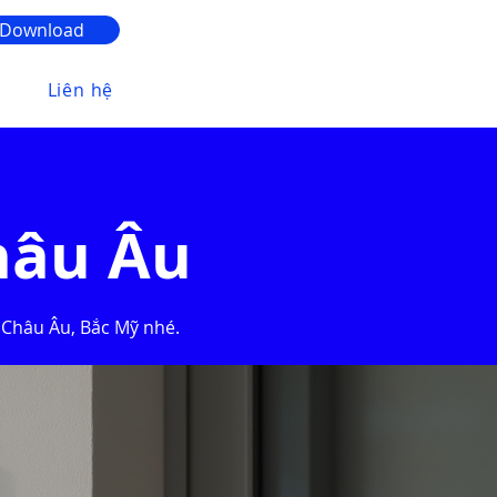
Download
Liên hệ
hâu Âu
 Châu Âu, Bắc Mỹ nhé.