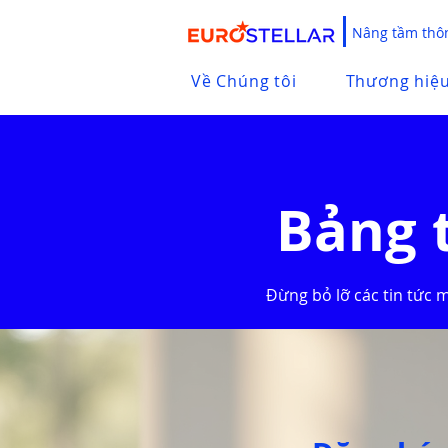
Nâng tầm thôn
Về Chúng tôi
Thương hiệ
Bảng 
Đừng bỏ lỡ các tin tức 