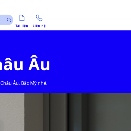
Tài liệu
Liên hệ
hâu Âu
 Châu Âu, Bắc Mỹ nhé.