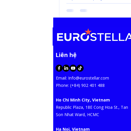
thành ưu tiên hàng đầu của c
chức, đặc biệt là trong lĩnh vự
chính ngân hàng. Dự án triển
thống KeyWatcher tại NAB Bank Chi
nhánh Hà Nội là một minh chứng điển
hình cho việc ứng dụng công
hiện đại để nâng cao hiệu qu
​Liên hệ
và đảm bảo an toàn tuyệt đối. N
Bank: Niềm Tin và Tầm Vóc Q
NAB Bank (National Australia Bank) là
một trong bốn n
Email:
Info@eurostellar.com
​​​Phone: (+84) 902 401 488
Ho Chi Minh City, Vietnam
​Republic Plaza, 18E Cong Hoa St., Tan
Son Nhat Ward, HCMC​
Ha Noi, Vietnam