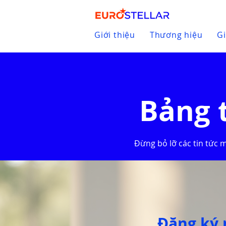
Giới thiệu
Thương hiệu
Gi
Bảng 
Đừng bỏ lỡ các tin tức 
Đăng ký 