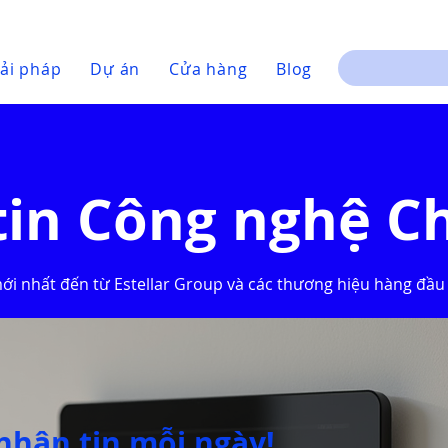
ải pháp
Dự án
Cửa hàng
Blog
tin Công nghệ C
mới nhất đến từ Estellar Group và các thương hiệu hàng đầu
nhận tin mỗi ngày!