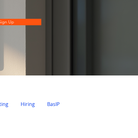
Sign Up
ting
Hiring
BasIP