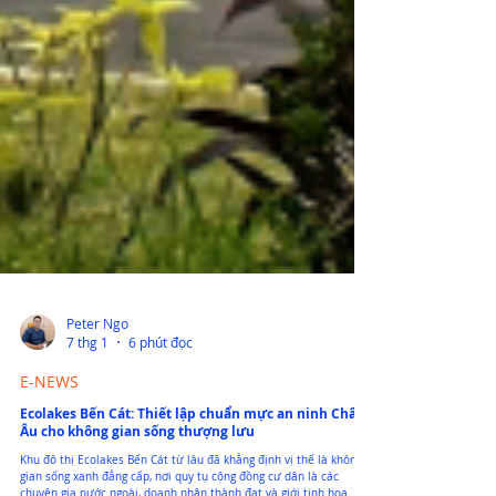
Peter Ngo
7 thg 1
6 phút đọc
E-NEWS
Ecolakes Bến Cát: Thiết lập chuẩn mực an ninh Châu
Âu cho không gian sống thượng lưu