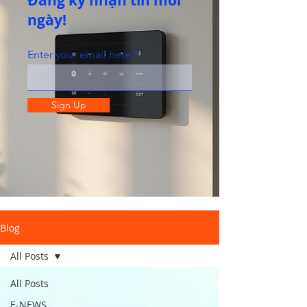
Đăng ký nhận tin mỗi
ngày!
Enter your email here
Sign Up
Blog
All Posts
All Posts
E-NEWS