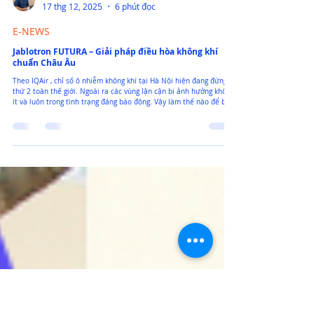
Peter Ngo
17 thg 12, 2025
6 phút đọc
E-NEWS
Jablotron FUTURA – Giải pháp điều hòa không khí
chuẩn Châu Âu
Theo IQAir , chỉ số ô nhiễm không khí tại Hà Nội hiện đang đứng
thứ 2 toàn thế giới. Ngoài ra các vùng lận cận bị ảnh hưởng không
ít và luôn trong tình trạng đáng báo động. Vậy làm thế nào để bảo
vệ sức khỏe cho gia đình trong tình trạng này? Nhu cầu về một
không gian sống trong lành, thoải mái và vận hành hiệu quả chưa
bao giờ trở nên cấp thiết như hiện nay. Trong bối cảnh đó,
Jablotron FUTURA – giải pháp thông gió hoàn nhiệt và cấp gió tươi
hoàn toàn đến từ Cộng hòa Séc –