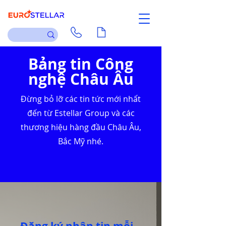
Liên hệ
Tài liệu
Bảng tin Công
nghệ Châu Âu
Đừng bỏ lỡ các tin tức mới nhất
đến từ Estellar Group và các
thương hiệu hàng đầu Châu Âu,
Bắc Mỹ nhé.