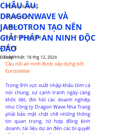
CHÂU ÂU:
Security & Safety
DRAGONWAVE VÀ
Smart Home
JABLOTRON TẠO NÊN
Camera
GIẢI PHÁP AN NINH ĐỘC
Industrial Lighting
ĐÁO
Hiring
Đã cập nhật:
BasIP
18 thg 12, 2024
Cầu nối an ninh được xây dựng bởi 
Eurostellar
Trong lĩnh vực xuất nhập khẩu tôm cá 
nói chung, sự cạnh tranh ngày càng 
khốc liệt, đòi hỏi các doanh nghiệp 
như Công ty Dragon Wave Nha Trang 
phải bảo mật chặt chẽ những thông 
tin quan trọng, từ hợp đồng kinh 
doanh, tài liệu dự án đến các bí quyết 