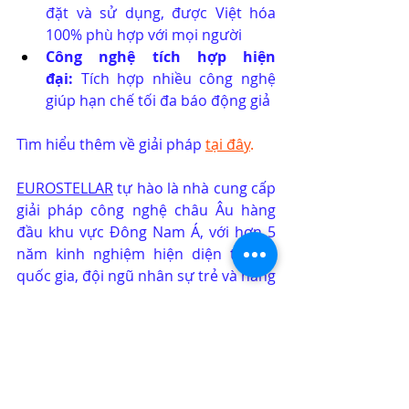
đặt và sử dụng, được Việt hóa 
100% phù hợp với mọi người
Công nghệ tích hợp hiện 
đại:
 Tích hợp nhiều công nghệ 
giúp hạn chế tối đa báo động giả
Tìm hiểu thêm về giải pháp
tại đây
.
EUROSTELLAR
 tự hào là nhà cung cấp 
giải pháp công nghệ châu Âu hàng 
đầu khu vực Đông Nam Á, với hơn 5 
năm kinh nghiệm hiện diện trên 6 
quốc gia, đội ngũ nhân sự trẻ và năng 
động phục vụ hơn 1200 dự án hàng 
năm. Chúng tôi đang đại diện hơn 10 
nhãn hàng từ an ninh an toàn, tự 
động hóa tòa nhà, công nghiệp, 
IoT/AI và chiếu sáng chuyên dụng đến 
từ Séc, Đức, Áo, Mỹ, Israel và một số 