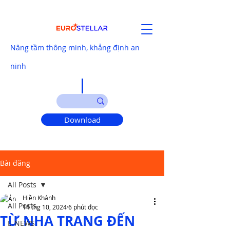
Nâng tầm thông minh, khẳng định an
ninh
Download
Bài đăng
All Posts
Hiền Khánh
All Posts
14 thg 10, 2024
6 phút đọc
TỪ NHA TRANG ĐẾN
E-NEWS