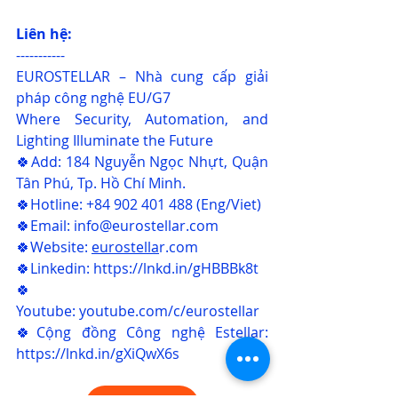
Liên hệ:
-----------
EUROSTELLAR – Nhà cung cấp giải 
pháp công nghệ EU/G7
Where Security, Automation, and 
Lighting Illuminate the Future
🍀Add: 184 Nguyễn Ngọc Nhựt, Quận 
Tân Phú, Tp. Hồ Chí Minh.
🍀Hotline: +84 902 401 488 (Eng/Viet)
🍀Email: 
info@eurostellar.com
🍀Website: 
eurostella
r.com
🍀Linkedin: 
https://lnkd.in/gHBBBk8t
🍀
Youtube: 
youtube.com/c/eurostellar
🍀Cộng đồng Công nghệ Estellar: 
https://lnkd.in/gXiQwX6s