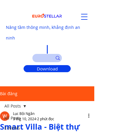
Nâng tầm thông minh, khẳng định an
ninh
Download
Bài đăng
All Posts
Lục Bội Ngân
All Posts
3 thg 10, 2024
2 phút đọc
Smart Villa - Biệt thự
E-NEWS