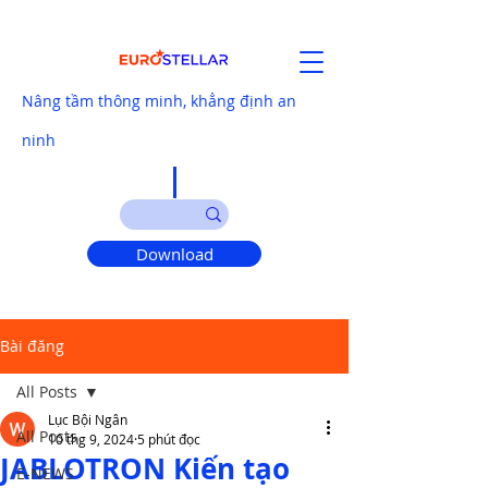
Nâng tầm thông minh, khẳng định an
ninh
Download
Bài đăng
All Posts
Lục Bội Ngân
All Posts
10 thg 9, 2024
5 phút đọc
JABLOTRON Kiến tạo
E-NEWS