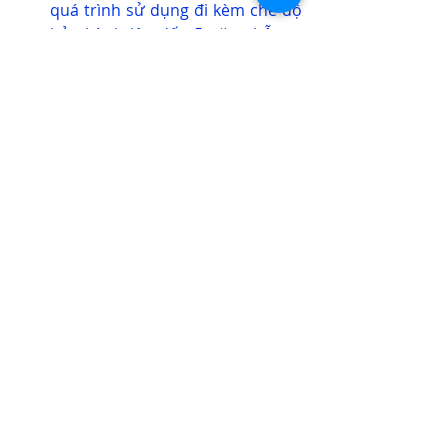
quá trình sử dụng đi kèm chế độ 
bảo hành lên đến 5 năm, hỗ trợ 
kỹ thuật trọn đời.
Dễ dàng sử dụng:
 Ứng dụng với 
giao diện thân thiện, dễ dàng cài 
đặt và sử dụng, được Việt hóa 
100% phù hợp với mọi người
Công nghệ tích hợp hiện 
đại:
 Tích hợp nhiều công nghệ 
giúp hạn chế tối đa báo động giả 
Nhờ hệ thống an ninh 
Jablotron
, căn 
biệt thự này hiện đang được bảo vệ 
một cách toàn diện. chủ nhà có thể 
hoàn toàn yên tâm khi rời nhà, vì biết 
rằng ngôi nhà của luôn được giám 
sát và bảo vệ toàn diện từ những giải 
pháp tốt nhất.