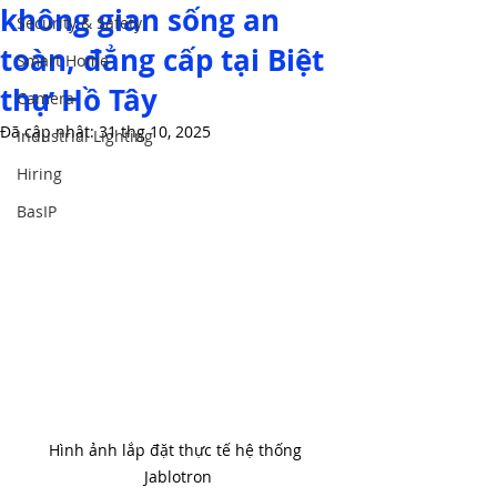
không gian sống an
Security & Safety
toàn, đẳng cấp tại Biệt
Smart Home
thự Hồ Tây
Camera
Đã cập nhật:
31 thg 10, 2025
Industrial Lighting
Hiring
BasIP
Hình ảnh lắp đặt thực tế hệ thống 
Jablotron