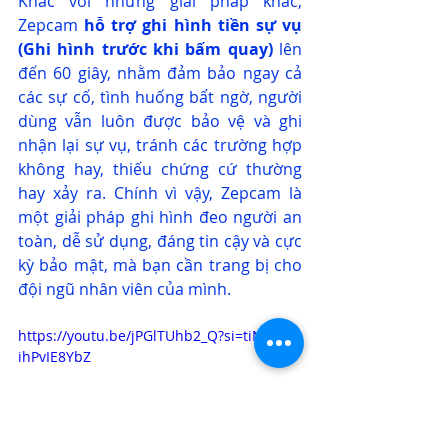
Khác với những giải pháp khác, 
Zepcam 
hỗ trợ ghi hình tiền sự vụ 
(Ghi hình trước khi bấm quay)
 lên 
đến 60 giây, nhằm đảm bảo ngay cả 
các sự cố, tình huống bất ngờ, người 
dùng vẫn luôn được bảo vệ và ghi 
nhận lại sự vụ, tránh các trường hợp 
không hay, thiếu chứng cứ thường 
hay xảy ra. Chính vì vậy, Zepcam là 
một giải pháp ghi hình đeo người an 
toàn, dễ sử dụng, đáng tin cậy và cực 
kỳ bảo mật, mà bạn cần trang bị cho 
đội ngũ nhân viên của mình.
https://youtu.be/jPGlTUhb2_Q?si=tiNpY-
ihPvIE8YbZ