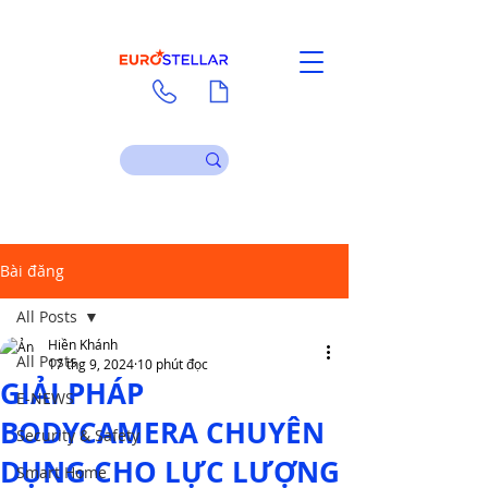
Liên hệ
Tài liệu
Bài đăng
All Posts
Hiền Khánh
All Posts
17 thg 9, 2024
10 phút đọc
GIẢI PHÁP
E-NEWS
BODYCAMERA CHUYÊN
Security & Safety
DỤNG CHO LỰC LƯỢNG
Smart Home