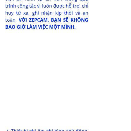
trình công tác vì luôn được hỗ trợ, chỉ 
huy từ xa, ghi nhận kịp thời và an 
toàn. 
VỚI ZEPCAM, BẠN SẼ KHÔNG 
BAO GIỜ LÀM VIỆC MỘT MÌNH.
✓ Thiết bị ghi âm ghi hình chủ động, 