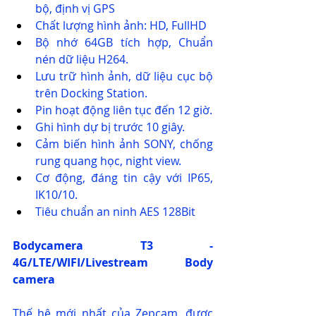
bộ, định vị GPS
Chất lượng hình ảnh: HD, FullHD
Bộ nhớ 64GB tích hợp, Chuẩn 
nén dữ liệu H264.
Lưu trữ hình ảnh, dữ liệu cục bộ 
trên Docking Station.
Pin hoạt động liên tục đến 12 giờ.
Ghi hình dự bị trước 10 giây.
Cảm biến hình ảnh SONY, chống 
rung quang học, night view.
Cơ động, đáng tin cậy với IP65, 
IK10/10.
Tiêu chuẩn an ninh AES 128Bit
Bodycamera T3
 - 
4G/LTE/WIFI/Livestream Body 
camera
Thế hệ mới nhất của Zepcam, được 