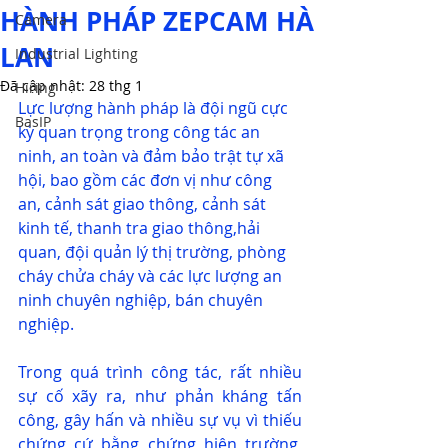
HÀNH PHÁP ZEPCAM HÀ
Camera
LAN
Industrial Lighting
Đã cập nhật:
28 thg 1
Hiring
Lực lượng hành pháp là đội ngũ cực 
BasIP
kỳ quan trọng trong công tác an 
ninh, an toàn và đảm bảo trật tự xã 
hội, bao gồm các đơn vị như công 
an, cảnh sát giao thông, cảnh sát 
kinh tế, thanh tra giao thông,hải 
quan, đội quản lý thị trường, phòng 
cháy chửa cháy và các lực lượng an 
ninh chuyên nghiệp, bán chuyên 
nghiệp.
Trong quá trình công tác, rất nhiều 
sự cố xãy ra, như phản kháng tấn 
công, gây hấn và nhiều sự vụ vì thiếu 
chứng cứ bằng chứng hiện trường, 