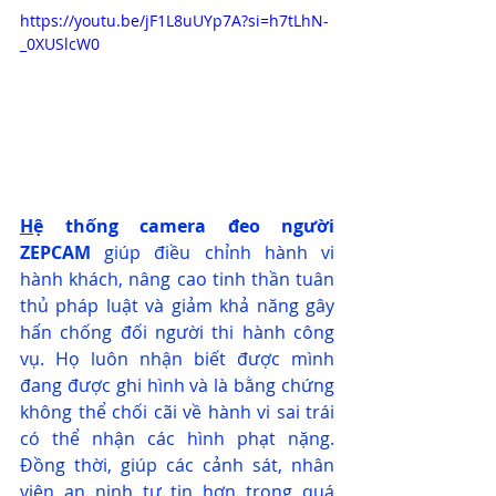
https://youtu.be/jF1L8uUYp7A?si=h7tLhN-
_0XUSlcW0
H
ệ thống camera đeo người 
ZEPCAM
giúp điều chỉnh hành vi 
hành khách, nâng cao tinh thần tuân 
thủ pháp luật và giảm khả năng gây 
hấn chống đối người thi hành công 
vụ. Họ luôn nhận biết được mình 
đang được ghi hình và là bằng chứng 
không thể chối cãi về hành vi sai trái 
có thể nhận các hình phạt nặng. 
Đồng thời, giúp các cảnh sát, nhân 
viên an ninh tự tin hơn trong quá 