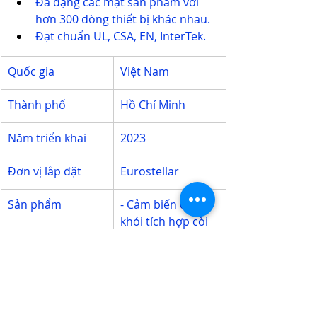
Đa dạng các mặt sản phẩm với 
hơn 300 dòng thiết bị khác nhau.
Đạt chuẩn UL, CSA, EN, InterTek.
Quốc gia
Việt Nam
Thành phố
Hồ Chí Minh
Năm triển khai
2023
Đơn vị lắp đặt
Eurostellar
Sản phẩm 
- 
Cảm biến cháy 
khói tích hợp còi 
báo động
- CBCĐ hồng 
ngoại không dây
- Cảm biến từ cửa
- Cảm biến từ 