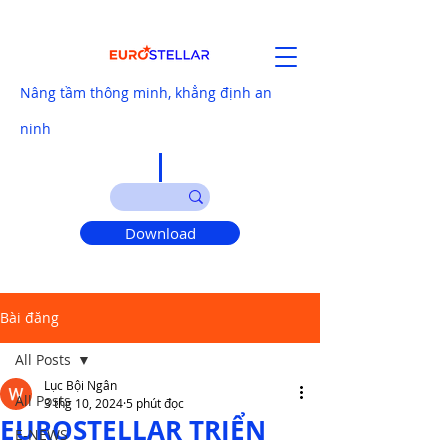
Nâng tầm thông minh, khẳng định an
ninh
Download
Bài đăng
All Posts
Lục Bội Ngân
All Posts
3 thg 10, 2024
5 phút đọc
EUROSTELLAR TRIỂN
E-NEWS