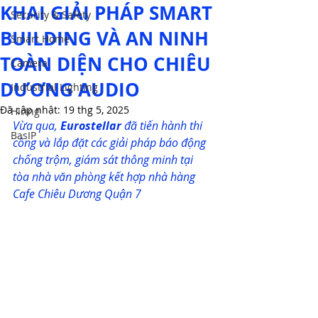
KHAI GIẢI PHÁP SMART
Security & Safety
BUILDING VÀ AN NINH
Smart Home
TOÀN DIỆN CHO CHIÊU
Camera
DƯƠNG AUDIO
Industrial Lighting
Đã cập nhật:
19 thg 5, 2025
Hiring
Vừa qua, 
Eurostellar
 đã tiến hành thi 
BasIP
công và lắp đặt các giải pháp báo động 
chống trộm, giám sát thông minh tại 
tòa nhà văn phòng kết hợp nhà hàng 
Cafe Chiêu Dương Quận 7