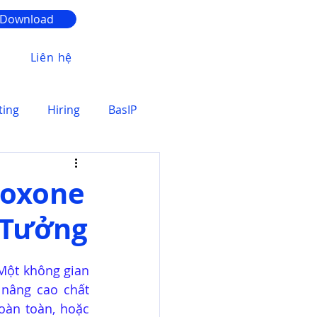
Download
Liên hệ
ting
Hiring
BasIP
Loxone
 Tưởng
Một không gian 
nâng cao chất 
àn toàn, hoặc 