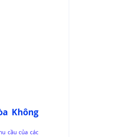
òa Không 
u cầu của các 