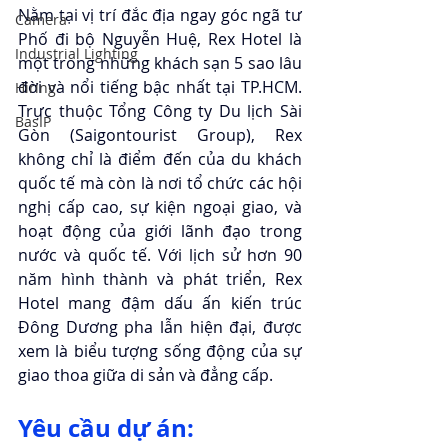
Nằm tại vị trí đắc địa ngay góc ngã tư 
Camera
Phố đi bộ Nguyễn Huệ, Rex Hotel là 
Industrial Lighting
một trong những khách sạn 5 sao lâu 
đời và nổi tiếng bậc nhất tại TP.HCM. 
Hiring
Trực thuộc Tổng Công ty Du lịch Sài 
BasIP
Gòn (Saigontourist Group), Rex 
không chỉ là điểm đến của du khách 
quốc tế mà còn là nơi tổ chức các hội 
nghị cấp cao, sự kiện ngoại giao, và 
hoạt động của giới lãnh đạo trong 
nước và quốc tế. Với lịch sử hơn 90 
năm hình thành và phát triển, Rex 
Hotel mang đậm dấu ấn kiến trúc 
Đông Dương pha lẫn hiện đại, được 
xem là biểu tượng sống động của sự 
giao thoa giữa di sản và đẳng cấp.
Yêu cầu dự án: 