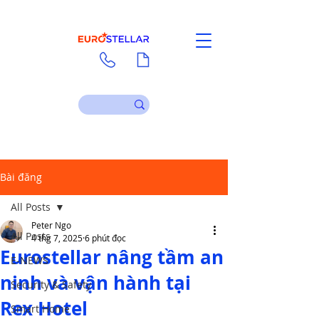
Liên hệ
Tài liệu
Bài đăng
All Posts
Peter Ngo
All Posts
4 thg 7, 2025
6 phút đọc
Eurostellar nâng tầm an
E-NEWS
ninh và vận hành tại
Security & Safety
Rex Hotel
Smart Home