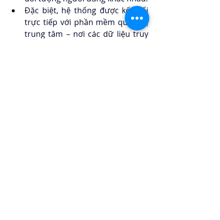
Đặc biệt, hệ thống được kết nối 
trực tiếp với phần mềm quản trị 
trung tâm – nơi các dữ liệu truy 
cập, thời gian vào/ra, và hành vi 
di chuyển được báo cáo. Việc này 
không chỉ hỗ trợ giám sát an 
ninh, mà còn giúp ban quản lý 
đánh giá hiệu suất vận hành theo 
thời gian thực.
Ưu điểm giải pháp an 
ninh khách sạn Rex 
Hotel 