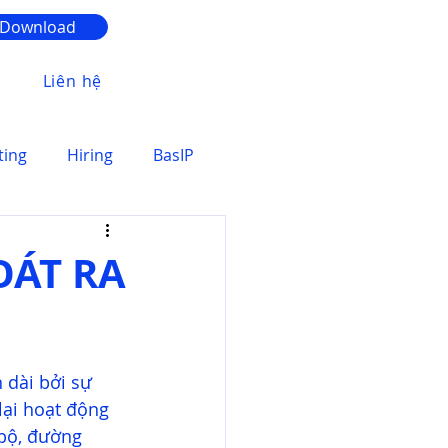
Download
Liên hệ
ting
Hiring
BasIP
OÁT RA
 dài bởi sự 
lại hoạt động 
 bộ, đường 