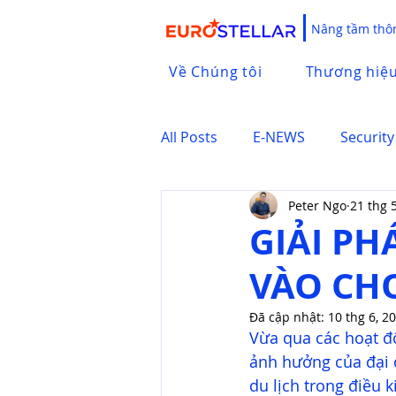
Nâng tầm thôn
Về Chúng tôi
Thương hiệ
All Posts
E-NEWS
Security
Peter Ngo
21 thg 
GIẢI PH
VÀO CH
Đã cập nhật:
10 thg 6, 2
Vừa qua các hoạt độ
ảnh hưởng của đại d
du lịch trong điều 