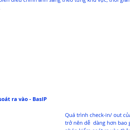
 
soát ra vào - BasIP
Quá trình check-in/ out củ
trở nên dễ  dàng hơn bao gi