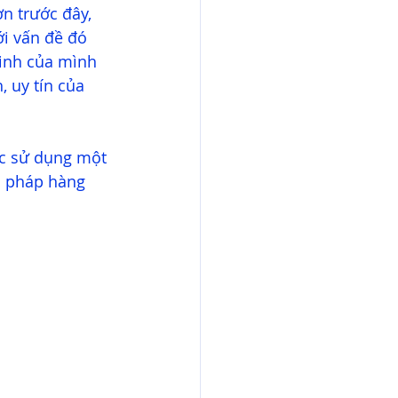
n trước đây, 
ới vấn đề đó 
inh của mình 
 uy tín của 
ệc sử dụng một 
i pháp hàng 