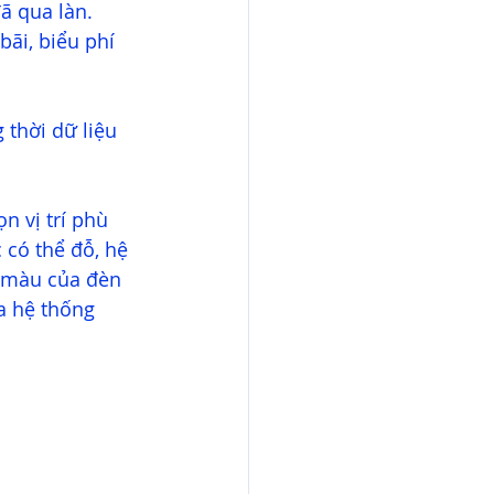
ã qua làn. 
ãi, biểu phí 
thời dữ liệu 
n vị trí phù 
có thể đỗ, hệ 
i màu của đèn 
ra hệ thống 