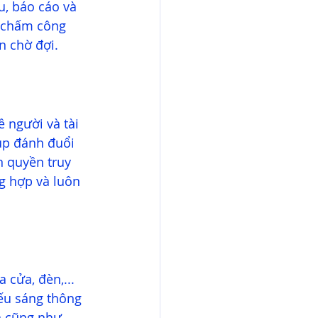
u, báo cáo và 
o chấm công 
n chờ đợi.
 người và tài 
úp đánh đuổi 
 quyền truy 
g hợp và luôn 
 cửa, đèn,... 
ếu sáng thông 
n cũng như 