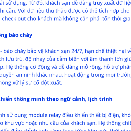
tái sử dụng. Từ đó, khách sạn dễ dàng truy xuất dữ liệ
i cần. Với dữ liệu thu thập được có thể tích hợp ch
/ check out cho khách mà không cần phải tốn thời gia
ộng báo cháy
 báo cháy bảo vệ khách sạn 24/7, hạn chế thiệt hại về
ách lưu trú, độ nhạy của cảm biến với âm thanh lớn gi
ập. Hệ thống cơ động và dễ dàng mở rộng, hỗ trợ phân
 quyền an ninh khác nhau, hoạt động trong mọi trườn
ng xử lý sự cố đột xuất. 
khiển thông minh theo ngữ cảnh, lịch trình 
h sử dụng module relay điều khiển thiết bị điện, khóa
eo khu vực hoặc nhu cầu của khách sạn. Hệ thống chi
iến điều chỉnh ánh sáng theo từng khu vực, thời gia