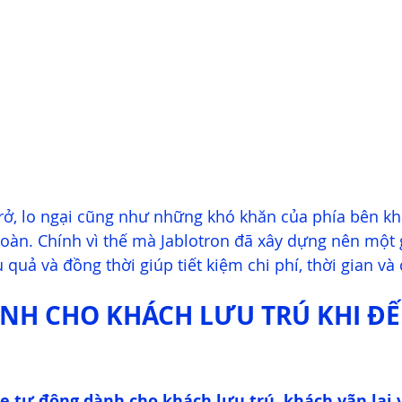
rở, lo ngại cũng như những khó khăn của phía bên kh
toàn. Chính vì thế mà Jablotron đã xây dựng nên một 
 quả và đồng thời giúp tiết kiệm chi phí, thời gian và
ÀNH CHO KHÁCH LƯU TRÚ KHI ĐẾ
 
xe tự động dành cho khách lưu trú, khách vãn lai 