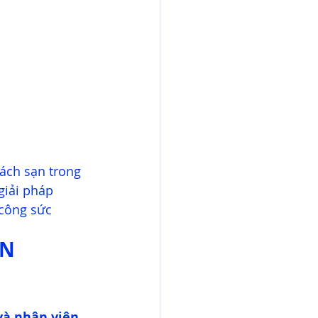
ách sạn trong 
giải pháp 
 công sức
N 
và nhân viên.