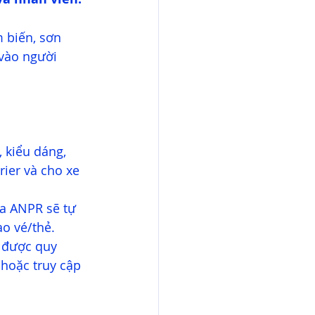
 biến, sơn 
vào người 
 kiểu dáng, 
ier và cho xe 
a ANPR sẽ tự 
ào vé/thẻ.
 được quy 
 hoặc truy cập 