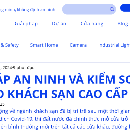
g minh, khẳng định an ninh
u
Giải pháp
Dự án
Cửa hàng
Blog
 & Safety
Smart Home
Camera
Industrial Ligh
5, 2024
9 phút đọc
ÁP AN NINH VÀ KIỂM S
O KHÁCH SẠN CAO CẤP
025
ng về ngành khách sạn đã bị trì trệ sau một thời gian
ịch Covid-19, thì đất nước đã chính thức mở cửa trở 
kiện bình thường mới trên tất cả các cửa khẩu, đường