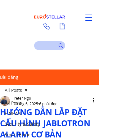
Liên hệ
Tài liệu
Bài đăng
All Posts
Peter Ngo
All Posts
19 thg 6, 2025
6 phút đọc
HƯỚNG DẪN LẮP ĐẶT
E-NEWS
CẤU HÌNH JABLOTRON
Security & Safety
ALARM CƠ BẢN
Smart Home