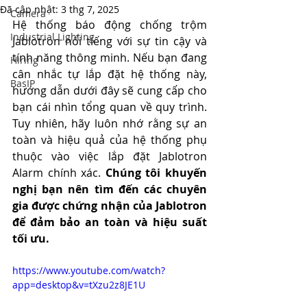
Đã cập nhật:
3 thg 7, 2025
Camera
Hệ thống báo động chống trộm 
Industrial Lighting
Jablotron nổi tiếng với sự tin cậy và 
tính năng thông minh. Nếu bạn đang 
Hiring
cân nhắc tự lắp đặt hệ thống này, 
BasIP
hướng dẫn dưới đây sẽ cung cấp cho 
bạn cái nhìn tổng quan về quy trình. 
Tuy nhiên, hãy luôn nhớ rằng sự an 
toàn và hiệu quả của hệ thống phụ 
thuộc vào việc lắp đặt Jablotron 
Alarm chính xác. 
Chúng tôi khuyến 
nghị bạn nên tìm đến các chuyên 
gia được chứng nhận của Jablotron 
để đảm bảo an toàn và hiệu suất 
tối ưu.
https://www.youtube.com/watch?
app=desktop&v=tXzu2z8JE1U