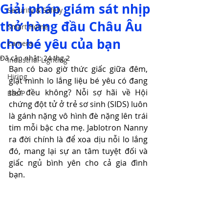
Giải pháp giám sát nhịp
Security & Safety
thở hàng đầu Châu Âu
Smart Home
cho bé yêu của bạn
Camera
Đã cập nhật:
24 thg 2
Industrial Lighting
Bạn có bao giờ thức giấc giữa đêm, 
Hiring
giật mình lo lắng liệu bé yêu có đang 
thở đều không? Nỗi sợ hãi về Hội 
BasIP
chứng đột tử ở trẻ sơ sinh (SIDS) luôn 
là gánh nặng vô hình đè nặng lên trái 
tim mỗi bậc cha mẹ. Jablotron Nanny 
ra đời chính là để xoa dịu nỗi lo lắng 
đó, mang lại sự an tâm tuyệt đối và 
giấc ngủ bình yên cho cả gia đình 
bạn.