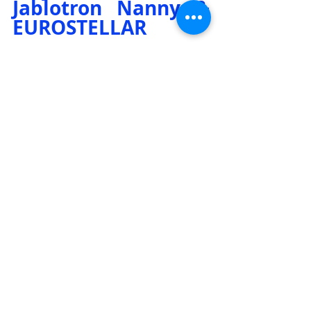
Jablotron Nanny & 
EUROSTELLAR
Jablotron Nanny không chỉ mang đến 
một sản phẩm chất lượng cao mà 
còn mở ra cơ hội hợp tác kinh doanh 
hấp dẫn. Chúng tôi luôn tìm kiếm các 
đối tác tiềm năng để mở rộng thị 
trường và mang lại giá trị cho cộng 
đồng. Khi hợp tác với Jablotron 
Nanny, bạn sẽ nhận được sự hỗ trợ 
chuyên nghiệp về kỹ thuật từ hơn 300 
đối tác tại Việt Nam, cùng với dịch vụ 
miễn phí dành cho bạn và khách 
hàng. Đặc biệt, bạn không cần đầu tư 
vốn lớn hay trữ hàng tồn kho, vì 
chúng tôi sẽ giao hàng nhanh chóng 
trong vòng 5 ngày. Chúng tôi cũng 