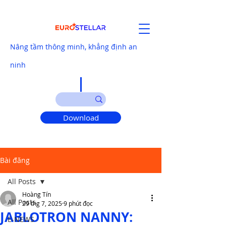
Nâng tầm thông minh, khẳng định an
ninh
Download
Bài đăng
All Posts
Hoàng Tín
All Posts
29 thg 7, 2025
9 phút đọc
JABLOTRON NANNY:
E-NEWS