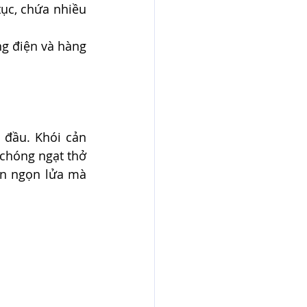
tục, chứa nhiều 
g điện và hàng 
đầu. Khói cản 
chóng ngạt thở 
ến ngọn lửa mà 