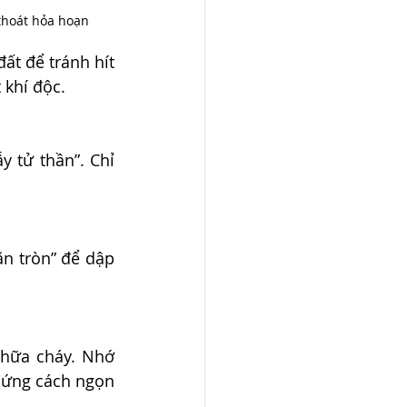
thoát hỏa hoạn
t để tránh hít 
 khí độc.
 tử thần”. Chỉ 
n tròn” để dập 
hữa cháy. Nhớ 
Đứng cách ngọn 