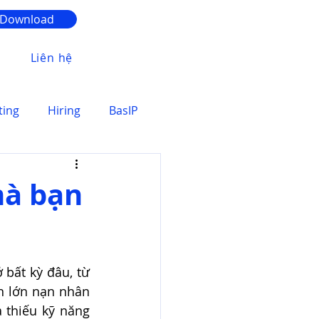
Download
Liên hệ
ting
Hiring
BasIP
mà bạn
bất kỳ đâu, từ 
n lớn nạn nhân 
 thiếu kỹ năng 