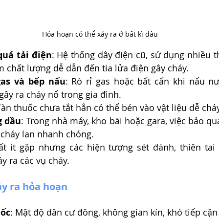
Hỏa hoạn có thể xảy ra ở bất kì đâu
quá tải điện
: Hệ thống dây điện cũ, sử dụng nhiều th
 chất lượng dễ dẫn đến tia lửa điện gây cháy.
gas và bếp nấu
: Rò rỉ gas hoặc bất cẩn khi nấu n
ây ra cháy nổ trong gia đình.
Tàn thuốc chưa tắt hẳn có thể bén vào vật liệu dễ cháy
g dầu
: Trong nhà máy, kho bãi hoặc gara, việc bảo quả
 cháy lan nhanh chóng.
rất ít gặp nhưng các hiện tượng sét đánh, thiên tai 
y ra các vụ cháy.
ảy ra hỏa hoạn
 ốc
: Mật độ dân cư đông, không gian kín, khó tiếp cận 