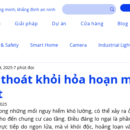
g minh, khẳng định an ninh
u
Giải pháp
Dự án
Cửa hàng
Blog
 & Safety
Smart Home
Camera
Industrial Ligh
9, 2025
7 phút đọc
 thoát khỏi hỏa hoạn 
t
2025
ong những mối nguy hiểm khó lường, có thể xảy ra ở 
ho đến chung cư cao tầng. Điều đáng lo ngại là phầ
rực tiếp do ngọn lửa, mà vì khói độc, hoảng loạn và