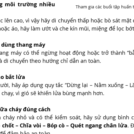
g môi trường nhiều 
Tham gia các buổi tập huấn 
 lên cao, vì vậy hãy di chuyển thấp hoặc bò sát mặt đấ
oặc áo, hãy làm ướt và che kín mũi, miệng để lọc bớt
g dùng thang máy
ang máy có thể ngừng hoạt động hoặc trở thành “bẫy
à di chuyển theo hướng chỉ dẫn an toàn.
áo bắt lửa
ười, hãy áp dụng quy tắc “Dừng lại – Nằm xuống – Lă
 chạy, vì gió sẽ khiến lửa bùng mạnh hơn.
hữa cháy đúng cách
 cháy nhỏ và có thể kiểm soát, hãy sử dụng bình c
 chốt – Chĩa vòi – Bóp cò – Quét ngang chân lửa
. 
để đảm bảo an toàn.