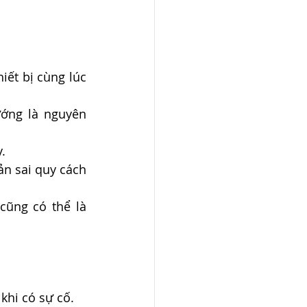
iết bị cùng lúc 
ướng là nguyên 
.
n sai quy cách 
cũng có thể là 
khi có sự cố.