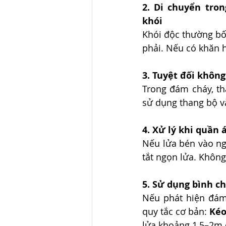
2. Di chuyển tron
khói
Khói độc thường bốc
phải. Nếu có khăn h
3. Tuyệt đối khôn
Trong đám cháy, th
sử dụng thang bộ v
4. Xử lý khi quần 
Nếu lửa bén vào ng
tắt ngọn lửa. Không
5. Sử dụng bình c
Nếu phát hiện đám
quy tắc cơ bản: 
Kéo
lửa khoảng 1,5–2m 