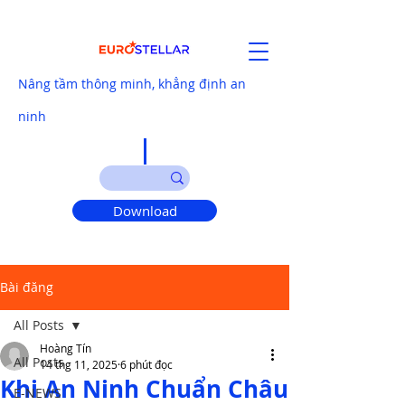
Nâng tầm thông minh, khẳng định an
ninh
Download
Bài đăng
All Posts
Hoàng Tín
All Posts
14 thg 11, 2025
6 phút đọc
Khi An Ninh Chuẩn Châu
E-NEWS