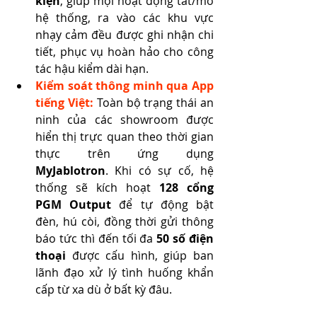
kiện
, giúp mọi hoạt động tắt/mở 
hệ thống, ra vào các khu vực 
nhạy cảm đều được ghi nhận chi 
tiết, phục vụ hoàn hảo cho công 
tác hậu kiểm dài hạn.
Kiểm soát thông minh qua App 
tiếng Việt:
 Toàn bộ trạng thái an 
ninh của các showroom được 
hiển thị trực quan theo thời gian 
thực trên ứng dụng 
MyJablotron
. Khi có sự cố, hệ 
thống sẽ kích hoạt 
128 cổng 
PGM Output
 để tự động bật 
đèn, hú còi, đồng thời gửi thông 
báo tức thì đến tối đa 
50 số điện 
thoại
 được cấu hình, giúp ban 
lãnh đạo xử lý tình huống khẩn 
cấp từ xa dù ở bất kỳ đâu.