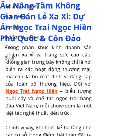
Âu Nâng Tầm Không
Security & Safety
Gian Bán Lẻ Xa Xỉ: Dự
Smart Home
Án Ngọc Trai Ngọc Hiền
Camera
Phú Quốc & Côn Đảo
Industrial Lighting
Trong phân khúc kinh doanh sản 
Hiring
phẩm xa xỉ và trang sức cao cấp, 
BasIP
không gian trưng bày không chỉ là nơi 
diễn ra các hoạt động thương mại, 
mà còn là bộ mặt định vị đẳng cấp 
của toàn bộ thương hiệu. Đối với 
Ngọc Trai Ngọc Hiền
 – biểu tượng 
nuôi cấy và chế tác ngọc trai hàng 
đầu Việt Nam, mỗi showroom là một 
kiệt tác nghệ thuật kiến trúc.
Chính vì vậy, khi thiết kế hạ tầng cho 
các cơ sở trọng điểm, bài toán đặt ra 