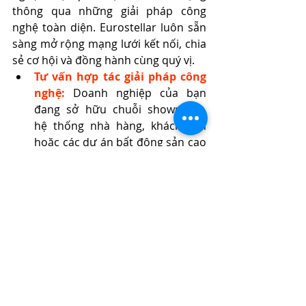
thông qua những giải pháp công 
nghệ toàn diện. Eurostellar luôn sẵn 
sàng mở rộng mạng lưới kết nối, chia 
sẻ cơ hội và đồng hành cùng quý vị.
Tư vấn hợp tác giải pháp công 
nghệ:
 Doanh nghiệp của bạn 
đang sở hữu chuỗi showroom, 
hệ thống nhà hàng, khách sạn 
hoặc các dự án bất động sản cao 
cấp và cần một giải pháp công 
nghệ "may đo" chuẩn Châu Âu? 
Hãy liên hệ ngay với 
Eurostellar
. 
Đội ngũ chuyên gia của chúng tôi 
sẽ tư vấn giải pháp, khảo sát 
thực địa cá nhân hóa hoàn toàn 
miễn phí, giúp tối ưu hóa chi phí 
vận hành và bảo vệ tài sản cốt lõi 
của bạn.
Trở thành đối tác chiến lược 