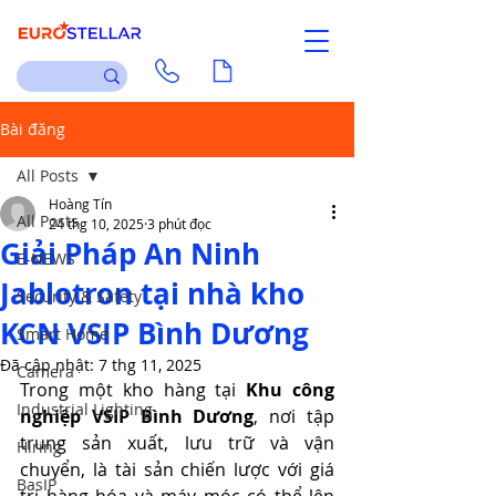
Liên hệ
Tài liệu
Bài đăng
All Posts
Hoàng Tín
All Posts
24 thg 10, 2025
3 phút đọc
Giải Pháp An Ninh
E-NEWS
Jablotron tại nhà kho
Security & Safety
KCN VSIP Bình Dương
Smart Home
Đã cập nhật:
7 thg 11, 2025
Camera
Trong một kho hàng tại 
Khu công 
Industrial Lighting
nghiệp VSIP Bình Dương
, nơi tập 
trung sản xuất, lưu trữ và vận 
Hiring
chuyển, là tài sản chiến lược với giá 
BasIP