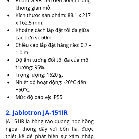
Phạm vi RF: Lên đến 300m trong 
không gian mở. ​
Kích thước sản phẩm: 88.1 x 217 
x 162.5 mm.
Khoảng cách lắp đặt tối đa giữa 
các đơn vị: 60m. ​
Chiều cao lắp đặt hàng rào: 0.7 – 
1.0 m. ​
Độ ẩm tương đối tối đa của môi 
trường: 95%. ​
Trọng lượng: 1620 g.
Nhiệt độ hoạt động: -20°C đến 
+60°C. ​
Mức độ bảo vệ: IP55. ​
2. Jablotron JA-151IR
JA-151IR là hàng rào quang học hồng 
ngoại không dây với bốn tia, được 
thiết kế để phát hiện sự xâm nhập 