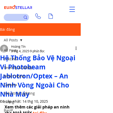
Liên hệ
Tài liệu
Bài đăng
All Posts
Hoàng Tín
All Posts
3 thg 4, 2025
9 phút đọc
Hệ Thống Bảo Vệ Ngoại
E-NEWS
Vi Photobeam
Security & Safety
Jablotron/Optex – An
Smart Home
Ninh Vòng Ngoài Cho
Camera
Nhà Máy
Industrial Lighting
Đã cập nhật:
14 thg 10, 2025
Hiring
Xem thêm các giải pháp an ninh 
BasIP