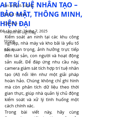
AI TRÍ TUỆ NHÂN TẠO –
Security & Safety
BẢO MẬT, THÔNG MINH,
Smart Home
HIỆN ĐẠI
Camera
Đã cập nhật:
29 thg 7, 2025
Industrial Lighting
Kiểm soát an ninh tại các khu công 
Hiring
nghiệp, nhà máy và kho bãi là yếu tố 
tối quan trọng, ảnh hưởng trực tiếp 
BasIP
đến tài sản, con người và hoạt động 
sản xuất. Để đáp ứng nhu cầu này, 
camera giám sát tích hợp trí tuệ nhân 
tạo (AI) nổi lên như một giải pháp 
hoàn hảo. Chúng không chỉ ghi hình 
mà còn phân tích dữ liệu theo thời 
gian thực, giúp nhà quản lý chủ động 
kiểm soát và xử lý tình huống một 
cách chính xác.
Trong bài viết này, hãy cùng 