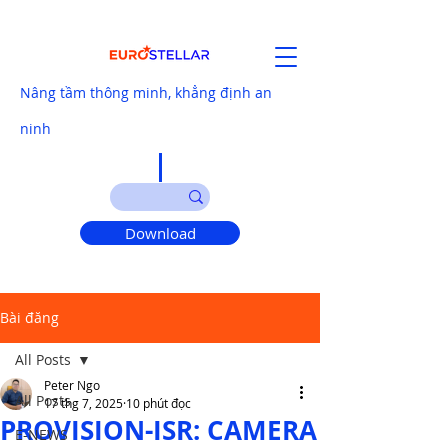
Nâng tầm thông minh, khẳng định an
ninh
Download
Bài đăng
All Posts
Peter Ngo
All Posts
17 thg 7, 2025
10 phút đọc
PROVISION-ISR: CAMERA
E-NEWS