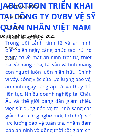
JABLOTRON TRIỂN KHAI
Security & Safety
TẠI CÔNG TY DVBV VỆ SỸ
Smart Home
QUÂN NHÂN VIỆT NAM
Camera
Đã cập nhật:
28 thg 2, 2025
Industrial Lighting
Trong bối cảnh kinh tế và an ninh 
Hiring
diễn biến ngày càng phức tạp, rủi ro 
nguy cơ về mất an ninh trật tự, thiệt 
BasIP
hại về hàng hóa, tài sản và tính mạng 
con người luôn luôn hiện hữu. Chính 
vì vậy, công việc của lực lượng bảo vệ, 
an ninh ngày càng áp lực và thay đổi 
liên tục. Nhiều doanh nghiệp tại Châu 
Âu và thế giới đang dần giảm thiểu 
việc sử dụng bảo vệ tại chỗ sang các 
giải pháp công nghệ mới, tích hợp với 
lực lượng bảo vệ tuần tra, nhằm đảm 
bảo an ninh và đồng thời cắt giảm chi 