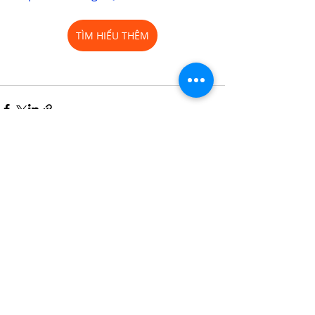
TÌM HIỂU THÊM
Bài đăng gần đây
Xem tất cả