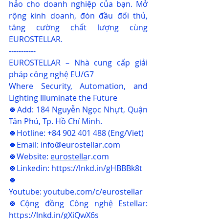
hảo cho doanh nghiệp của bạn. Mở 
rộng kinh doanh, đón đầu đối thủ, 
tăng cường chất lượng cùng 
EUROSTELLAR. 
-----------
EUROSTELLAR – Nhà cung cấp giải 
pháp công nghệ EU/G7
Where Security, Automation, and 
Lighting Illuminate the Future
🍀Add: 184 Nguyễn Ngọc Nhựt, Quận 
Tân Phú, Tp. Hồ Chí Minh.
🍀Hotline: +84 902 401 488 (Eng/Viet)
🍀Email: 
info@eurostellar.com
🍀Website: 
eurostella
r.com
🍀Linkedin: 
https://lnkd.in/gHBBBk8t
🍀
Youtube: 
youtube.com/c/eurostellar
🍀Cộng đồng Công nghệ Estellar: 
https://lnkd.in/gXiQwX6s