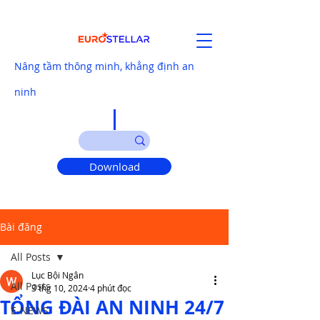
Nâng tầm thông minh, khẳng định an
ninh
Download
Bài đăng
All Posts
Lục Bội Ngân
All Posts
3 thg 10, 2024
4 phút đọc
TỔNG ĐÀI AN NINH 24/7
E-NEWS