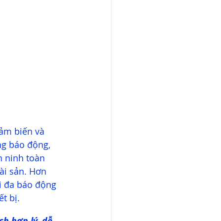
cảm biến và 
ng báo động, 
n ninh toàn 
ài sản. Hơn 
i đa báo động 
t bị.
h hợp lý, dễ 