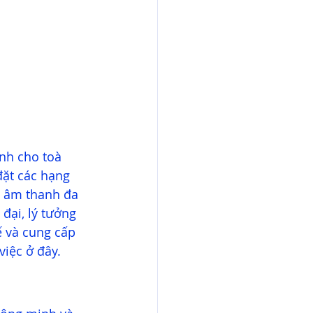
nh cho toà 
đặt các hạng 
 âm thanh đa 
đại, lý tưởng 
ế và cung cấp 
iệc ở đây. 