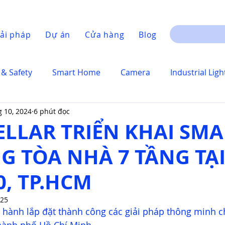
ải pháp
Dự án
Cửa hàng
Blog
 & Safety
Smart Home
Camera
Industrial Ligh
g 10, 2024
6 phút đọc
LLAR TRIỂN KHAI SMA
G TÒA NHÀ 7 TẦNG TẠ
, TP.HCM
025
ến hành lắp đặt thành công các giải pháp thông minh c