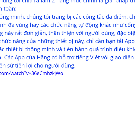
chúng tôi chia ra làm 2 hạng mục chính là giải pháp t
n toàn:
hông minh, chúng tôi trang bị các công tắc đa điểm, c
nh đa vùng hay các chức năng tự động khác như cổng
 này rất đơn giản, thân thiện với người dùng, đặc biệ
hức năng của những thiết bị này, chỉ cần bạn tải App
 các thiết bị thông minh và tiến hành quá trình điều k
n. Các App của Hãng có hỗ trợ tiếng Việt với giao diện
n sử tiện lợi cho người dùng.
e.com/watch?v=36eCmhzkjWo