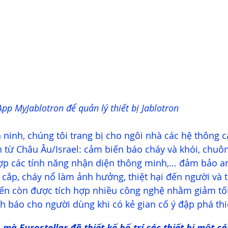
p MyJablotron để quản lý thiết bị Jablotron
n ninh, chúng tôi trang bị cho ngôi nhà các hệ thông 
 từ Châu Âu/Israel: cảm biến báo cháy và khói, chuô
ợp các tính năng nhận diện thông minh,... đảm bảo a
 cắp, cháy nổ làm ảnh hưởng, thiệt hại đến người và t
iến còn được tích hợp nhiều công nghệ nhằm giảm tố
h báo cho người dùng khi có kẻ gian cố ý đập phá thiế
mà Eurostellar đã thiết kế bố trí các thiết bị một các