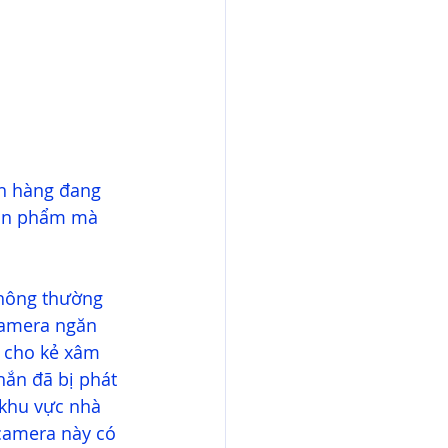
́ch hàng đang 
̉n phẩm mà 
thông thường 
Camera ngăn 
 cho kẻ xâm 
hắn đã bị phát 
 khu vực nhà 
camera này có 