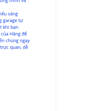
hông minh và 
hiếu sáng 
 garage tự 
t khi bạn 
 của Hãng để 
hiển chúng ngay 
 trực quan, dễ 