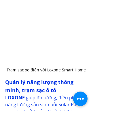
Trạm sạc xe điện với Loxone Smart Home
Quản lý năng lượng thông 
minh, trạm sạc ô tô
LOXONE
giúp đo lường, điều phối 
năng lượng sản sinh bởi Solar Panel 
vào các thiết bị cần thiết, tự động 
điều chỉnh nguồn điện sang điện lưới 
quốc gia khi cần. Đồng thời tính toán 