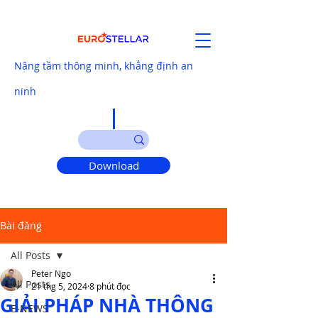
Nâng tầm thông minh, khẳng định an
ninh
Download
Bài đăng
All Posts
Peter Ngo
All Posts
21 thg 5, 2024
8 phút đọc
GIẢI PHÁP NHÀ THÔNG
E-NEWS