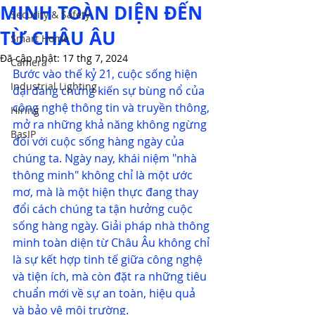
MINH TOÀN DIỆN ĐẾN
Security & Safety
TỪ CHÂU ÂU
Smart Home
Đã cập nhật:
17 thg 7, 2024
Camera
Bước vào thế kỷ 21, cuộc sống hiện 
Industrial Lighting
đại đang chứng kiến sự bùng nổ của 
công nghệ thông tin và truyền thông, 
Hiring
mở ra những khả năng không ngừng 
BasIP
đối với cuộc sống hàng ngày của 
chúng ta. Ngày nay, khái niệm "nhà 
thông minh" không chỉ là một ước 
mơ, mà là một hiện thực đang thay 
đổi cách chúng ta tận hưởng cuộc 
sống hàng ngày. Giải pháp nhà thông 
minh toàn diện từ Châu Âu không chỉ 
là sự kết hợp tinh tế giữa công nghệ 
và tiện ích, mà còn đặt ra những tiêu 
chuẩn mới về sự an toàn, hiệu quả 
và bảo vệ môi trường.