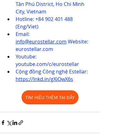
Tân Phú District, Ho Chi Minh 
City, Vietnam  
Hotline: +84 902 401 488 
(Eng/Viet)  
Email: 
info@eurostellar.com
 Website: 
eurostellar.com
Youtube: 
youtube.com/c/eurostellar
Cộng đồng Công nghệ Estellar: 
https://lnkd.in/gXiQwX6s
TÌM HIỀU THÊM TẠI ĐÂY