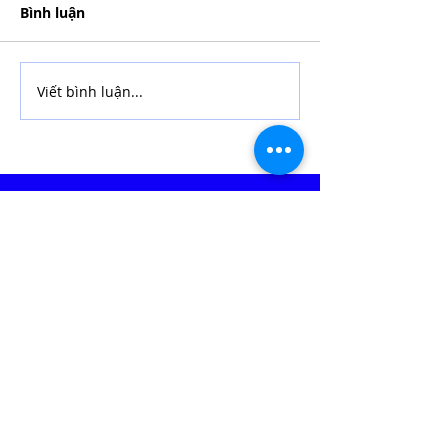
Bình luận
Viết bình luận...
Biệt thự Quận 7 triển khai
giải pháp an ninh Jablotron
Châu Âu
​Liên hệ
Email:
Info@eurostellar.com
​​​Phone: (+84)
902 401 488
Ho Chi Minh City, Vietnam
​Republic Plaza, 18E Cong Hoa St., Tan Son Nhat Ward, HCMC​
Ha Noi, Vietnam
Toong Office, 25T2 Building, Hoang Dao Thuy St., Hanoi, Vietnam
Văn phòng Cộng hòa Czech:
Rozdeskova 7, Prague 6, Prague 169 00 Czech Republic