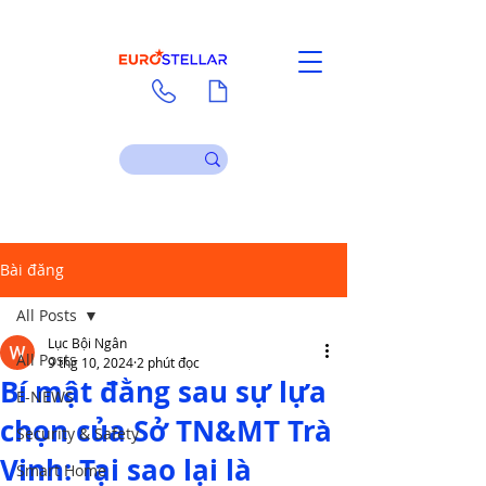
Liên hệ
Tài liệu
Bài đăng
All Posts
Lục Bội Ngân
All Posts
9 thg 10, 2024
2 phút đọc
Bí mật đằng sau sự lựa
E-NEWS
chọn của Sở TN&MT Trà
Security & Safety
Vinh: Tại sao lại là
Smart Home