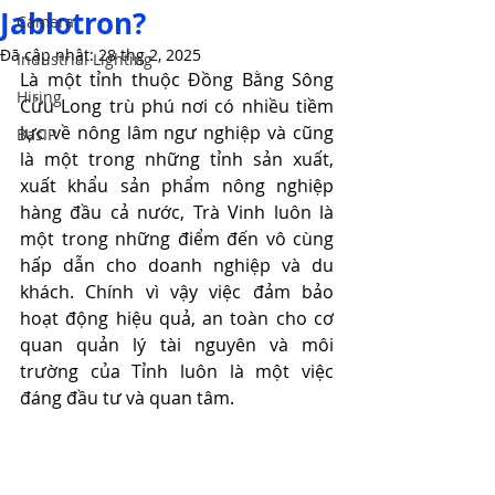
Jablotron?
Camera
Đã cập nhật:
28 thg 2, 2025
Industrial Lighting
Là một tỉnh thuộc Đồng Bằng Sông 
Hiring
Cửu Long trù phú nơi có nhiều tiềm 
lực về nông lâm ngư nghiệp và cũng 
BasIP
là một trong những tỉnh sản xuất, 
xuất khẩu sản phẩm nông nghiệp 
hàng đầu cả nước, Trà Vinh luôn là 
một trong những điểm đến vô cùng 
hấp dẫn cho doanh nghiệp và du 
khách. Chính vì vậy việc đảm bảo 
hoạt động hiệu quả, an toàn cho cơ 
quan quản lý tài nguyên và môi 
trường của Tỉnh luôn là một việc 
đáng đầu tư và quan tâm.