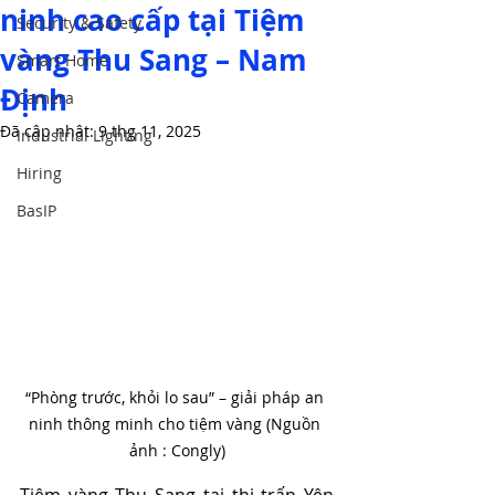
ninh cao cấp tại Tiệm
Security & Safety
vàng Thu Sang – Nam
Smart Home
Định
Camera
Đã cập nhật:
9 thg 11, 2025
Industrial Lighting
Hiring
BasIP
“Phòng trước, khỏi lo sau” – giải pháp an 
ninh thông minh cho tiệm vàng (Nguồn 
ảnh : Congly)
Tiệm vàng Thu Sang tại thị trấn Yên 