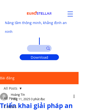
Nâng tầm thông minh, khẳng định an
ninh
Download
Bài đăng
All Posts
Hoàng Tín
All Posts
7 thg 11, 2025
3 phút đọc
Triển khai giải pháp an
E-NEWS