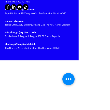
​​​Phone: (+84)
902 401 488
Ho Chi Minh City, Vietnam
​Republic Plaza, 18E Cong Hoa St., Tan Son Nhat Ward, HCMC​
Ha Noi, Vietnam
Toong Office, 25T2 Building, Hoang Dao Thuy St., Hanoi, Vietnam
Văn phòng Cộng hòa Czech:
Rozdeskova 7, Prague 6, Prague 169 00 Czech Republic
Kho hàng & Trung tâm bảo hành:
184 Nguyen Ngoc Nhut St., Phu Tho Hoa Ward, HCMC
Website liên
kết
JABLOTRON ASEAN
EURO-LIGHTING
KEY-WATCHER VN