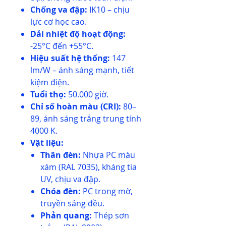
Chống va đập:
IK10 – chịu
lực cơ học cao.
Dải nhiệt độ hoạt động:
-25°C đến +55°C.
Hiệu suất hệ thống:
147
lm/W – ánh sáng mạnh, tiết
kiệm điện.
Tuổi thọ:
50.000 giờ.
Chỉ số hoàn màu (CRI):
80–
89, ánh sáng trắng trung tính
4000 K.
Vật liệu:
Thân đèn:
Nhựa PC màu
xám (RAL 7035), kháng tia
UV, chịu va đập.
Chóa đèn:
PC trong mờ,
truyền sáng đều.
Phản quang:
Thép sơn