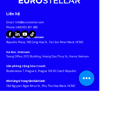
​Liên hệ
Email:
Info@eurostellar.com
​​​Phone: (+84)
902 401 488
Ho Chi Minh City, Vietnam
​Republic Plaza, 18E Cong Hoa St., Tan Son Nhat Ward, HCMC​
Ha Noi, Vietnam
Toong Office, 25T2 Building, Hoang Dao Thuy St., Hanoi, Vietnam
Văn phòng Cộng hòa Czech:
Rozdeskova 7, Prague 6, Prague 169 00 Czech Republic
Kho hàng & Trung tâm bảo hành:
184 Nguyen Ngoc Nhut St., Phu Tho Hoa Ward, HCMC
Website liên
kết