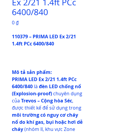
Ex 2/21 1.4ft PCc
6400/840
Giá
0 ₫
110379 – PRIMA LED Ex 2/21
1.4ft PCc 6400/840
Mô tả sản phẩm:
PRIMA LED Ex 2/21 1.4ft PCc
6400/840
là
đèn LED chống nổ
(Explosion-proof)
chuyên dụng
của
Trevos – Cộng hòa Séc
,
được thiết kế để sử dụng trong
môi trường có nguy cơ cháy
nổ do khí gas, bụi hoặc hơi dễ
cháy
(nhóm II, khu vực Zone