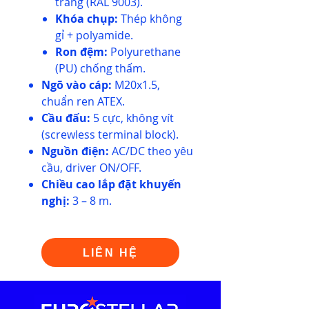
trắng (RAL 9003).
Khóa chụp:
Thép không
gỉ + polyamide.
Ron đệm:
Polyurethane
(PU) chống thấm.
Ngõ vào cáp:
M20x1.5,
chuẩn ren ATEX.
Cầu đấu:
5 cực, không vít
(screwless terminal block).
Nguồn điện:
AC/DC theo yêu
cầu, driver ON/OFF.
Chiều cao lắp đặt khuyến
nghị:
3 – 8 m.
LIÊN HỆ