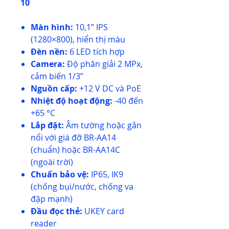
10
Màn hình:
10,1” IPS
(1280×800), hiển thị màu
Đèn nền:
6 LED tích hợp
Camera:
Độ phân giải 2 MPx,
cảm biến 1/3”
Nguồn cấp:
+12 V DC và PoE
Nhiệt độ hoạt động:
-40 đến
+65 °C
Lắp đặt:
Âm tường hoặc gắn
nổi với giá đỡ BR-AA14
(chuẩn) hoặc BR-AA14C
(ngoài trời)
Chuẩn bảo vệ:
IP65, IK9
(chống bụi/nước, chống va
đập mạnh)
Đầu đọc thẻ:
UKEY card
reader