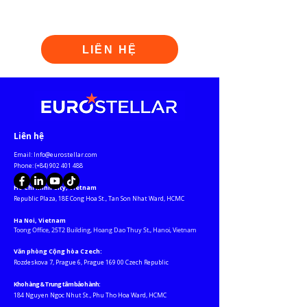
LIÊN HỆ
​Liên hệ
Email:
Info@eurostellar.com
​​​Phone: (+84)
902 401 488
Ho Chi Minh City, Vietnam
​Republic Plaza, 18E Cong Hoa St., Tan Son Nhat Ward, HCMC​
Ha Noi, Vietnam
Toong Office, 25T2 Building, Hoang Dao Thuy St., Hanoi, Vietnam
Văn phòng Cộng hòa Czech:
Rozdeskova 7, Prague 6, Prague 169 00 Czech Republic
Kho hàng & Trung tâm bảo hành:
184 Nguyen Ngoc Nhut St., Phu Tho Hoa Ward, HCMC