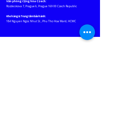
Văn phòng Cộng hòa Czech:
Rozdeskova 7, Prague 6, Prague 169 00 Czech Republic
Kho hàng & Trung tâm bảo hành:
184 Nguyen Ngoc Nhut St., Phu Tho Hoa Ward, HCMC
Website liên
kết
JABLOTRON ASEAN
EURO-LIGHTING
KEY-WATCHER VN
M
ỘT CHỮ "THƯƠNG"