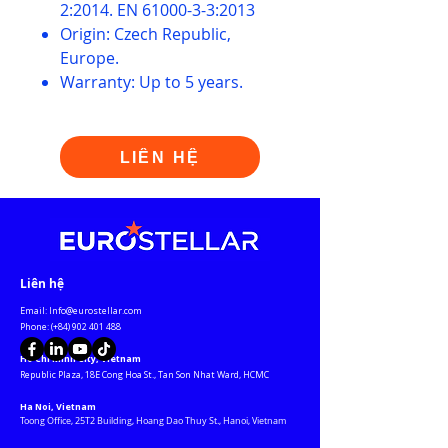
2:2014. EN 61000-3-3:2013
Origin: Czech Republic,
Europe.
Warranty: Up to 5 years.
LIÊN HỆ
​Liên hệ
Email:
Info@eurostellar.com
​​​Phone: (+84)
902 401 488
Ho Chi Minh City, Vietnam
​Republic Plaza, 18E Cong Hoa St., Tan Son Nhat Ward, HCMC​
Ha Noi, Vietnam
Toong Office, 25T2 Building, Hoang Dao Thuy St., Hanoi, Vietnam