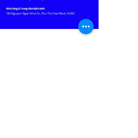
Kho hàng & Trung tâm bảo hành:
184 Nguyen Ngoc Nhut St., Phu Tho Hoa Ward, HCMC
Website liên
kết
JABLOTRON ASEAN
EURO-LIGHTING
KEY-WATCHER VN
M
ỘT CHỮ "THƯƠNG"
JABLOTRON