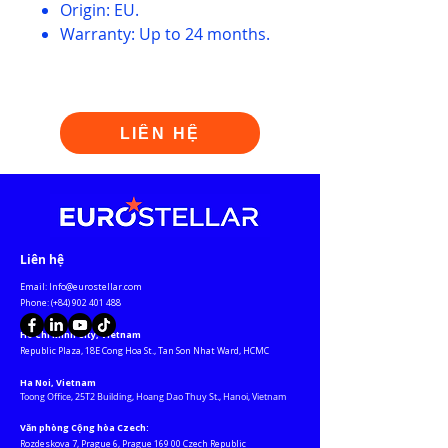
Origin: EU.
Warranty: Up to 24 months.
LIÊN HỆ
​Liên hệ
Email:
Info@eurostellar.com
​​​Phone: (+84)
902 401 488
Ho Chi Minh City, Vietnam
​Republic Plaza, 18E Cong Hoa St., Tan Son Nhat Ward, HCMC​
Ha Noi, Vietnam
Toong Office, 25T2 Building, Hoang Dao Thuy St., Hanoi, Vietnam
Văn phòng Cộng hòa Czech:
Rozdeskova 7, Prague 6, Prague 169 00 Czech Republic