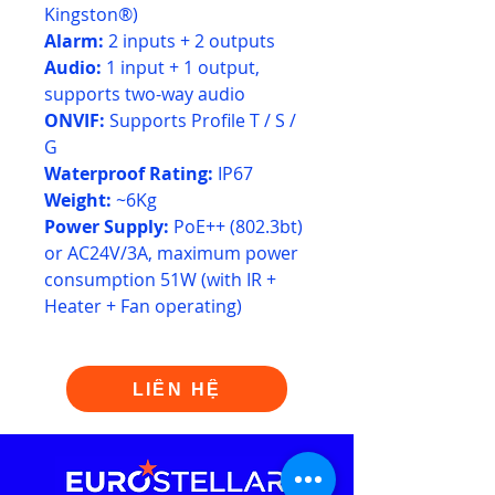
Kingston®)
Alarm:
2 inputs + 2 outputs
Audio:
1 input + 1 output,
supports two-way audio
ONVIF:
Supports Profile T / S /
G
Waterproof Rating:
IP67
Weight:
~6Kg
Power Supply:
PoE++ (802.3bt)
or AC24V/3A, maximum power
consumption 51W (with IR +
Heater + Fan operating)
LIÊN HỆ