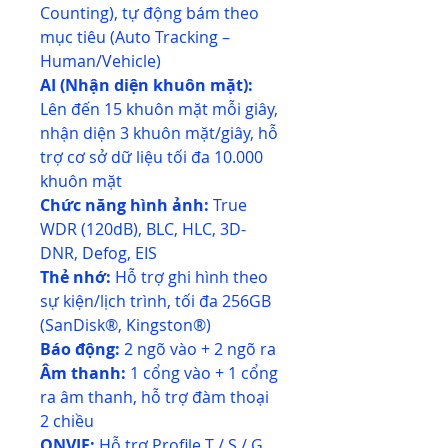
Counting), tự động bám theo
mục tiêu (Auto Tracking –
Human/Vehicle)
AI (Nhận diện khuôn mặt):
Lên đến 15 khuôn mặt mỗi giây,
nhận diện 3 khuôn mặt/giây, hỗ
trợ cơ sở dữ liệu tối đa 10.000
khuôn mặt
Chức năng hình ảnh:
True
WDR (120dB), BLC, HLC, 3D-
DNR, Defog, EIS
Thẻ nhớ:
Hỗ trợ ghi hình theo
sự kiện/lịch trình, tối đa 256GB
(SanDisk®, Kingston®)
Báo động:
2 ngõ vào + 2 ngõ ra
Âm thanh:
1 cổng vào + 1 cổng
ra âm thanh, hỗ trợ đàm thoại
2 chiều
ONVIF:
Hỗ trợ Profile T / S / G