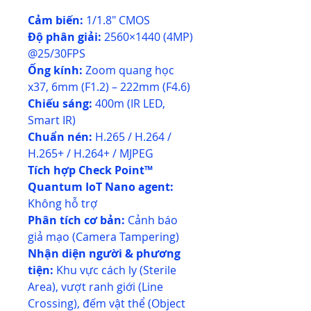
Cảm biến:
1/1.8" CMOS
Độ phân giải:
2560×1440 (4MP)
@25/30FPS
Ống kính:
Zoom quang học
x37, 6mm (F1.2) – 222mm (F4.6)
Chiếu sáng:
400m (IR LED,
Smart IR)
Chuẩn nén:
H.265 / H.264 /
H.265+ / H.264+ / MJPEG
Tích hợp Check Point™
Quantum IoT Nano agent:
Không hỗ trợ
Phân tích cơ bản:
Cảnh báo
giả mạo (Camera Tampering)
Nhận diện người & phương
tiện:
Khu vực cách ly (Sterile
Area), vượt ranh giới (Line
Crossing), đếm vật thể (Object