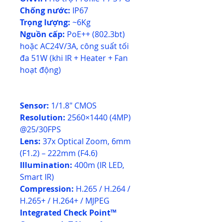
Chống nước:
IP67
Trọng lượng:
~6Kg
Nguồn cấp:
PoE++ (802.3bt)
hoặc AC24V/3A, công suất tối
đa 51W (khi IR + Heater + Fan
hoạt động)
Sensor:
1/1.8" CMOS
Resolution:
2560×1440 (4MP)
@25/30FPS
Lens:
37x Optical Zoom, 6mm
(F1.2) – 222mm (F4.6)
Illumination:
400m (IR LED,
Smart IR)
Compression:
H.265 / H.264 /
H.265+ / H.264+ / MJPEG
Integrated Check Point™