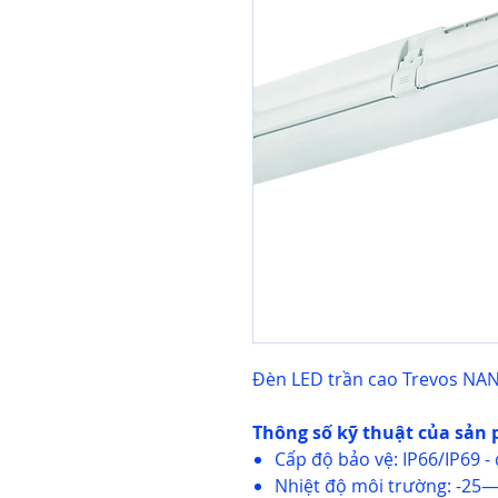
Đèn LED trần cao Trevos NAN
Thông số kỹ thuật của sản
Cấp độ bảo vệ: IP66/IP69 
Nhiệt độ môi trường: -25—