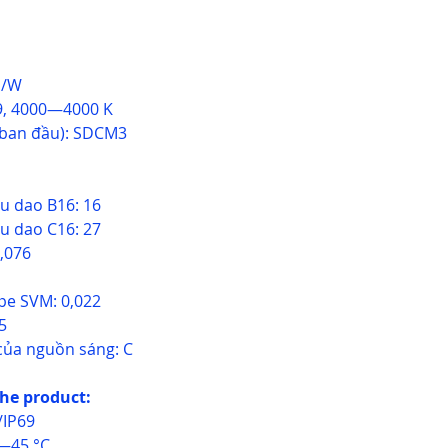
m/W
89, 4000—4000 K
 ban đầu): SDCM3
ầu dao B16: 16
ầu dao C16: 27
0,076
ope SVM: 0,022
5
của nguồn sáng: C
the product:
/IP69
—45 °C