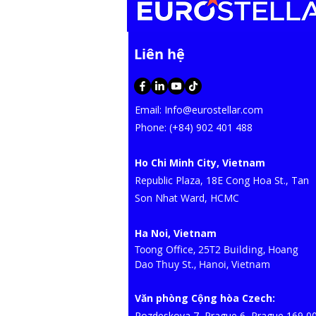
​Liên hệ
Email:
Info@eurostellar.com
​​​Phone: (+84) 902 401 488
Ho Chi Minh City, Vietnam
​Republic Plaza, 18E Cong Hoa St., Tan
Son Nhat Ward, HCMC​
Ha Noi, Vietnam
Toong Office, 25T2 Building, Hoang
Dao Thuy St., Hanoi, Vietnam
Văn phòng Cộng hòa Czech:
Rozdeskova 7, Prague 6, Prague 169 0