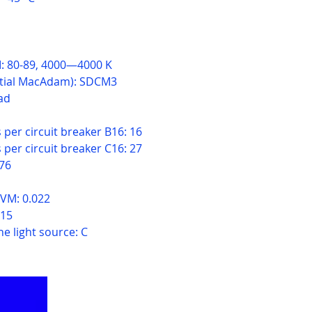
I: 80-89, 4000—4000 K
nitial MacAdam): SDCM3
ad
per circuit breaker B16: 16
per circuit breaker C16: 27
076
SVM: 0.022
 15
he light source: C