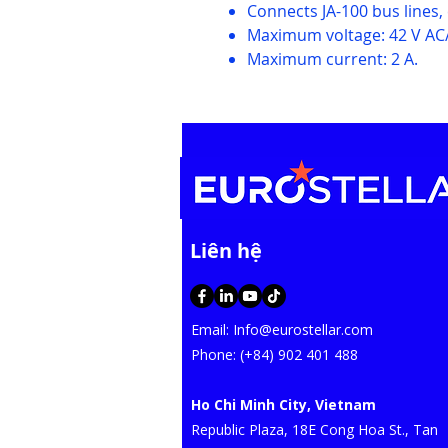
Connects JA-100 bus lines, 
Maximum voltage: 42 V AC
Maximum current: 2 A.
​Liên hệ
Email:
Info@eurostellar.com
​​​Phone: (+84) 902 401 488
Ho Chi Minh City, Vietnam
​Republic Plaza, 18E Cong Hoa St., Tan