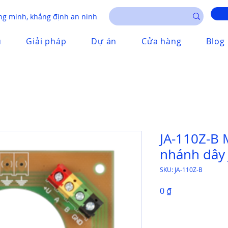
g minh, khẳng định an ninh
u
Giải pháp
Dự án
Cửa hàng
Blog
JA-110Z-B
nhánh dây 
SKU: JA-110Z-B
Giá
0 ₫