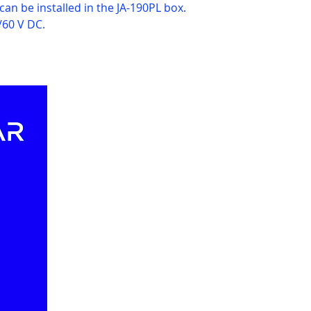
can be installed in the JA-190PL box.
/60 V DC.
Website liên kết
WE
Về 
JABLOTRON ASEAN
EURO-LIGHTING
​Tu
KEY-WATCHER VN
​Sự 
M
ỘT CHỮ "THƯƠNG"
Thương hiệu đại diện
Côn
JABLOTRON
​Blog
PROVISION-ISR
​MORSE WATCHMANS
Hỗ 