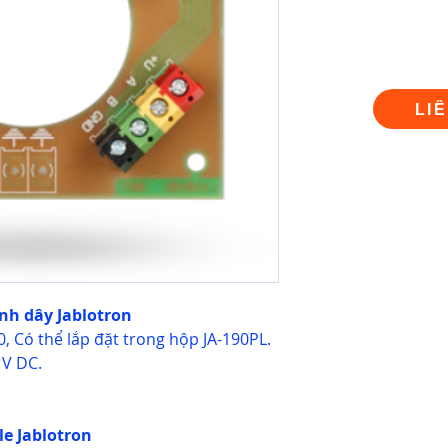
LI
nh dây Jablotron
0, Có thể lắp đặt trong hộp JA-190PL.
 V DC.
le Jablotron