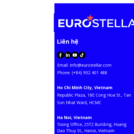
​Liên hệ
Email:
Info@eurostellar.com
​​​Phone: (+84) 902 401 488
Ho Chi Minh City, Vietnam
​Republic Plaza, 18E Cong Hoa St., Tan
Son Nhat Ward, HCMC​
Ha Noi, Vietnam
Toong Office, 25T2 Building, Hoang
Dao Thuy St., Hanoi, Vietnam