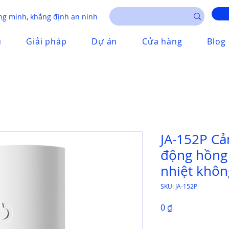
g minh, khẳng định an ninh
u
Giải pháp
Dự án
Cửa hàng
Blog
JA-152P C
động hồng 
nhiệt khôn
SKU: JA-152P
Giá
0 ₫