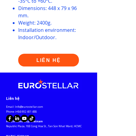
-35°C to +60°C.
Dimensions: 448 x 79 x 96
mm.
Weight: 2400g.
Installation environment:
Indoor/Outdoor.
LIÊN HỆ
​Liên hệ
Email:
Info@eurostellar.com
​​​Phone: (+84)
902 401 488
Ho Chi Minh City, Vietnam
​Republic Plaza, 18E Cong Hoa St., Tan Son Nhat Ward, HCMC​
Ha Noi, Vietnam