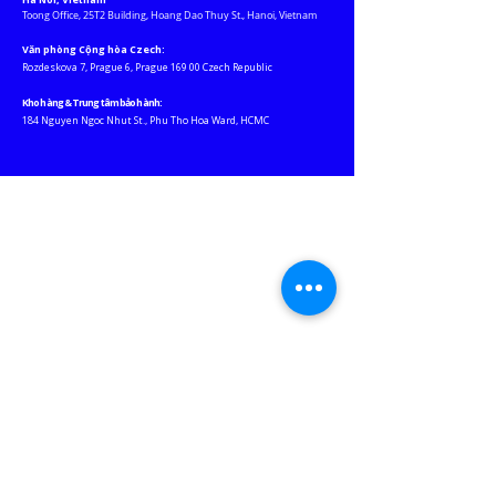
Toong Office, 25T2 Building, Hoang Dao Thuy St., Hanoi, Vietnam
Văn phòng Cộng hòa Czech:
Rozdeskova 7, Prague 6, Prague 169 00 Czech Republic
Kho hàng & Trung tâm bảo hành:
184 Nguyen Ngoc Nhut St., Phu Tho Hoa Ward, HCMC
Website liên
kết
JABLOTRON ASEAN
EURO-LIGHTING
KEY-WATCHER VN
M
ỘT CHỮ "THƯƠNG"