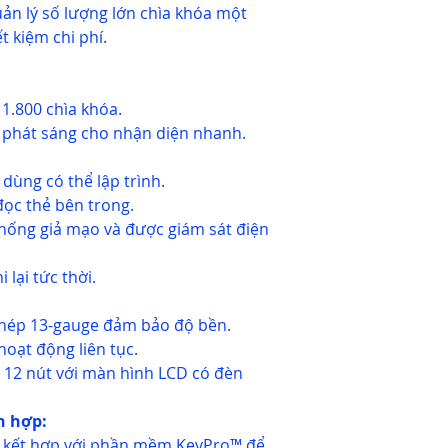
ản lý số lượng lớn chìa khóa một
t kiệm chi phí.
 1.800 chìa khóa.
y phát sáng cho nhận diện nhanh.
dùng có thể lập trình.
đọc thẻ bên trong.
hống giả mạo và được giám sát điện
 lại tức thời.
thép 13-gauge đảm bảo độ bền.
hoạt động liên tục.
12 nút với màn hình LCD có đèn
h hợp:
c kết hợp với phần mềm KeyPro™ để