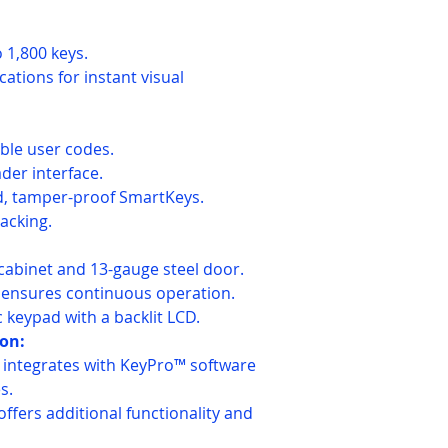
 1,800 keys.
ations for instant visual
le user codes.
ader interface.
d, tamper-proof SmartKeys.
racking.
cabinet and 13-gauge steel door.
 ensures continuous operation.
keypad with a backlit LCD.
ion:
 integrates with KeyPro™ software
s.
ffers additional functionality and