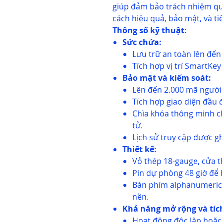
giúp đảm bảo trách nhiệm qu
cách hiệu quả, bảo mật, và tiế
Thông số kỹ thuật:
Sức chứa:
Lưu trữ an toàn lên đến
Tích hợp vị trí SmartKe
Bảo mật và kiểm soát:
Lên đến 2.000 mã người 
Tích hợp giao diện đầu 
Chìa khóa thông minh c
tử.
Lịch sử truy cập được ghi
Thiết kế:
Vỏ thép 18-gauge, cửa 
Pin dự phòng 48 giờ để 
Bàn phím alphanumeric 
nền.
Khả năng mở rộng và tíc
Hoạt động độc lập hoặ