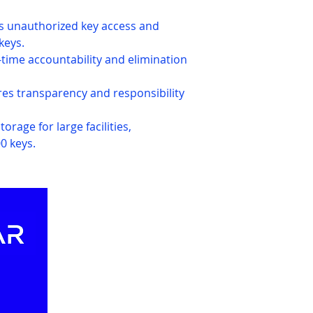
s unauthorized key access and
keys.
time accountability and elimination
es transparency and responsibility
orage for large facilities,
0 keys.
Website liên kết
WE
Về 
JABLOTRON ASEAN
EURO-LIGHTING
​Tu
KEY-WATCHER VN