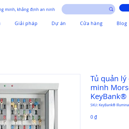
g minh, khẳng định an ninh
u
Giải pháp
Dự án
Cửa hàng
Blog
Tủ quản lý
minh Mors
KeyBank® 
SKU: KeyBank® Illumina
Giá
0 ₫