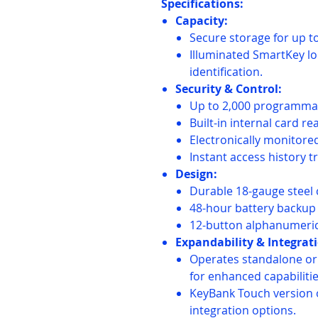
Specifications:
Capacity:
Secure storage for up to
Illuminated SmartKey loc
identification.
Security & Control:
Up to 2,000 programmab
Built-in internal card re
Electronically monitore
Instant access history t
Design:
Durable 18-gauge steel 
48-hour battery backup
12-button alphanumeric 
Expandability & Integrat
Operates standalone or
for enhanced capabilitie
KeyBank Touch version o
integration options.