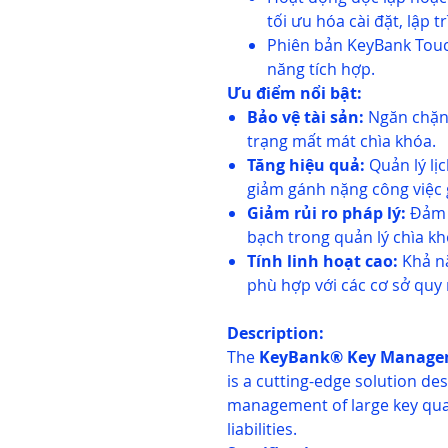
tối ưu hóa cài đặt, lập t
Phiên bản KeyBank Touc
năng tích hợp.
Ưu điểm nổi bật:
Bảo vệ tài sản:
Ngăn chặn 
trạng mất mát chìa khóa.
Tăng hiệu quả:
Quản lý lịc
giảm gánh nặng công việc g
Giảm rủi ro pháp lý:
Đảm b
bạch trong quản lý chìa kh
Tính linh hoạt cao:
Khả nă
phù hợp với các cơ sở quy
Description:
The
KeyBank® Key Manage
is a cutting-edge solution de
management of large key quan
liabilities.