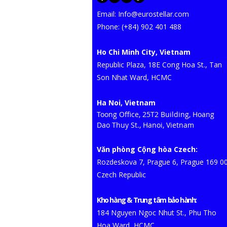
Email:
Info@eurostellar.com
​​​Phone: (+84) 902 401 488
Ho Chi Minh City, Vietnam
​Republic Plaza, 18E Cong Hoa St., Tan
Son Nhat Ward, HCMC​
Ha Noi, Vietnam
Toong Office, 25T2 Building, Hoang
Dao Thuy St., Hanoi, Vietnam
Văn phòng Cộng hòa Czech:
Rozdeskova 7, Prague 6, Prague 169 0
Czech Republic
Kho hàng & Trung tâm bảo hành:
184 Nguyen Ngoc Nhut St., Phu Tho
Hoa Ward, HCMC