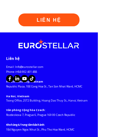
LIÊN HỆ
​Liên hệ
Email:
Info@eurostellar.com
​​​Phone: (+84)
902 401 488
Ho Chi Minh City, Vietnam
​Republic Plaza, 18E Cong Hoa St., Tan Son Nhat Ward, HCMC​
Ha Noi, Vietnam
Toong Office, 25T2 Building, Hoang Dao Thuy St., Hanoi, Vietnam
Văn phòng Cộng hòa Czech:
Rozdeskova 7, Prague 6, Prague 169 00 Czech Republic
Kho hàng & Trung tâm bảo hành:
184 Nguyen Ngoc Nhut St., Phu Tho Hoa Ward, HCMC