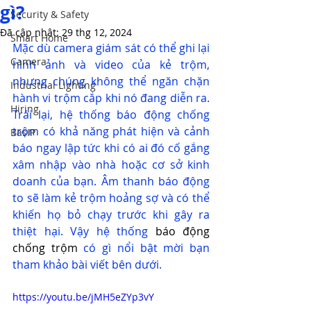
gì?
Security & Safety
Đã cập nhật:
29 thg 12, 2024
Smart Home
Mặc dù camera giám sát có thể ghi lại 
Camera
hình ảnh và video của kẻ trộm, 
nhưng chúng không thể ngăn chặn 
Industrial Lighting
hành vi trộm cắp khi nó đang diễn ra. 
Hiring
Trái lại, hệ thống báo động chống 
trộm có khả năng phát hiện và cảnh 
BasIP
báo ngay lập tức khi có ai đó cố gắng 
xâm nhập vào nhà hoặc cơ sở kinh 
doanh của bạn. Âm thanh báo động 
to sẽ làm kẻ trộm hoảng sợ và có thể 
khiến họ bỏ chạy trước khi gây ra 
thiệt hại. Vậy hệ thống 
báo động 
chống trộm
 có gì nổi bật mời bạn 
tham khảo bài viết bên dưới.
https://youtu.be/jMH5eZYp3vY