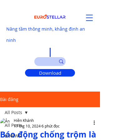
Nâng tầm thông minh, khẳng định an
ninh
Download
Bài đăng
All Posts
Hiền Khánh
All Posts
17 thg 10, 2024
6 phút đọc
Báo động chống trộm là
E-NEWS