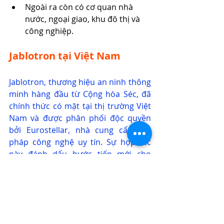
Ngoài ra còn có cơ quan nhà 
nước, ngoại giao, khu đô thị và 
công nghiệp.
Jablotron tại Việt Nam
Jablotron, thương hiệu an ninh thông 
minh hàng đầu từ Cộng hòa Séc, đã 
chính thức có mặt tại thị trường Việt 
Nam và được phân phối độc quyền 
bởi Eurostellar, nhà cung cấp giải 
pháp công nghệ uy tín. Sự hợp tác 
này đánh dấu bước tiến mới cho 
Jablotron trong việc mang đến các 
giải pháp an ninh toàn diện, chất 
lượng cao cho gia đình và doanh 
nghiệp Việt Nam.