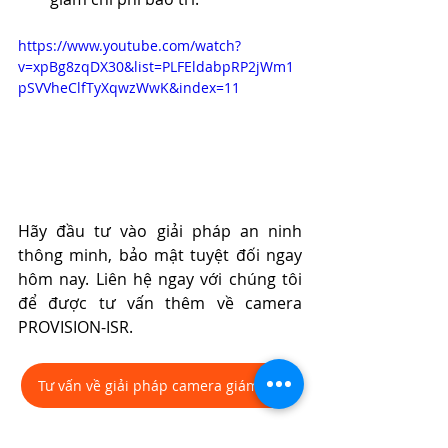
https://www.youtube.com/watch?
v=xpBg8zqDX30&list=PLFEldabpRP2jWm1
pSVVheClfTyXqwzWwK&index=11
Hãy đầu tư vào giải pháp an ninh 
thông minh, bảo mật tuyệt đối ngay 
hôm nay. Liên hệ ngay với chúng tôi 
để được tư vấn thêm về camera 
PROVISION-ISR.
Tư vấn về giải pháp camera giám sát
Eurostellar
camera an ninh
camera AI