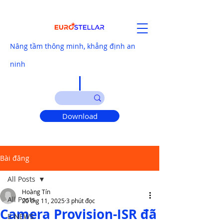
Nâng tầm thông minh, khẳng định an
ninh
Download
Bài đăng
All Posts
Hoàng Tín
All Posts
20 thg 11, 2025
3 phút đọc
Camera Provision-ISR đã
E-NEWS