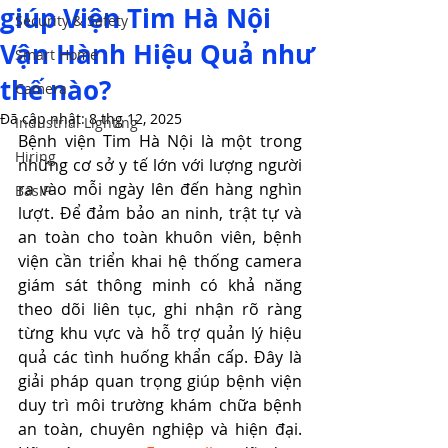
giúp Viện Tim Hà Nội
Security & Safety
Vận Hành Hiệu Quả như
Smart Home
thế nào?
Camera
Đã cập nhật:
8 thg 12, 2025
Industrial Lighting
Bệnh viện Tim Hà Nội là một trong 
Hiring
những cơ sở y tế lớn với lượng người 
ra vào mỗi ngày lên đến hàng nghìn 
BasIP
lượt. Để đảm bảo an ninh, trật tự và 
an toàn cho toàn khuôn viên, bệnh 
viện cần triển khai hệ thống camera 
giám sát thông minh có khả năng 
theo dõi liên tục, ghi nhận rõ ràng 
từng khu vực và hỗ trợ quản lý hiệu 
quả các tình huống khẩn cấp. Đây là 
giải pháp quan trọng giúp bệnh viện 
duy trì môi trường khám chữa bệnh 
an toàn, chuyên nghiệp và hiện đại. 