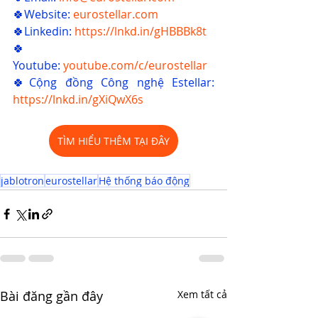
🍀Website:
eurostellar.com
🍀Linkedin:
https://lnkd.in/gHBBBk8t
🍀
Youtube:
youtube.com/c/eurostellar
🍀Cộng đồng Công nghệ Estellar: 
https://lnkd.in/gXiQwX6s
TÌM HIỂU THÊM TẠI ĐÂY
jablotron
eurostellar
Hệ thống báo động
Bài đăng gần đây
Xem tất cả