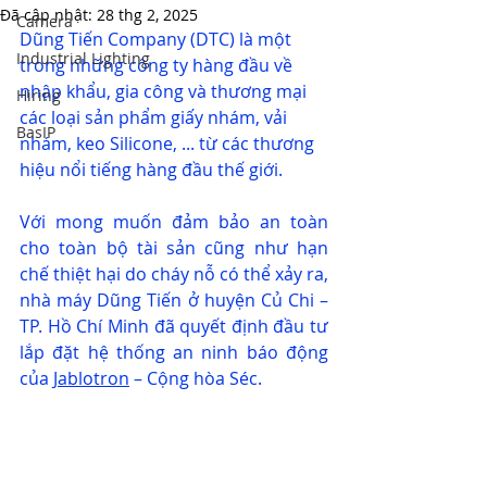
Đã cập nhật:
28 thg 2, 2025
Camera
Dũng Tiến Company (DTC) là một 
Industrial Lighting
trong những công ty hàng đầu về 
nhập khẩu, gia công và thương mại 
Hiring
các loại sản phẩm giấy nhám, vải 
BasIP
nhám, keo Silicone, ... từ các thương 
hiệu nổi tiếng hàng đầu thế giới.
Với mong muốn đảm bảo an toàn 
cho toàn bộ tài sản cũng như hạn 
chế thiệt hại do cháy nỗ có thể xảy ra, 
nhà máy Dũng Tiến ở huyện Củ Chi – 
TP. Hồ Chí Minh đã quyết định đầu tư 
lắp đặt hệ thống an ninh báo động 
của 
Jablotron
 – Cộng hòa Séc.