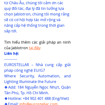
từ Châu Âu, chúng tôi cảm ơn các 
quý đối tác, đại lý đã tin tưởng lựa 
chọn Jablotron, chúng tôi mong rằng 
sẽ có cơ hội hợp tác mở rộng và 
nâng cấp hệ thống trong thời gian 
sắp tới.
Tìm hiểu thêm các giải pháp an ninh 
của Jablotron 
tại đây
Liên hệ:
-----------
EUROSTELLAR – Nhà cung cấp giải 
pháp công nghệ EU/G7
Where Security, Automation, and 
Lighting Illuminate the Future
🍀Add: 184 Nguyễn Ngọc Nhựt, Quận 
Tân Phú, Tp. Hồ Chí Minh.
🍀Hotline: +84 902 401 488 (Eng/Viet)
🍀Email: 
info@eurostellar.com