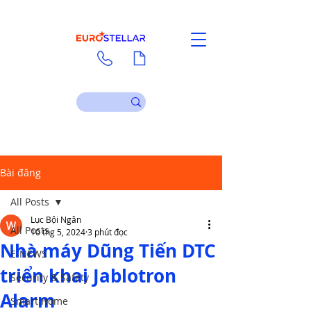
Liên hệ
Tài liệu
Bài đăng
All Posts
Lục Bội Ngân
All Posts
10 thg 5, 2024
3 phút đọc
Nhà máy Dũng Tiến DTC
E-NEWS
triển khai Jablotron
Security & Safety
Alarm
Smart Home