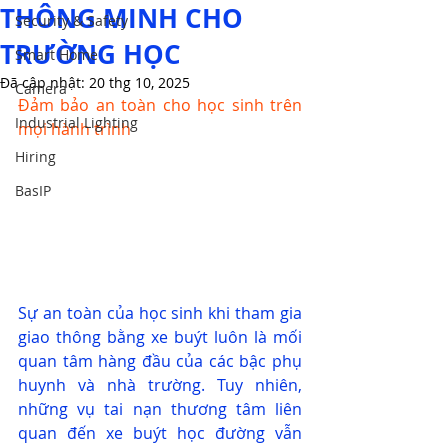
THÔNG MINH CHO
Security & Safety
TRƯỜNG HỌC
Smart Home
Đã cập nhật:
20 thg 10, 2025
Camera
Đảm bảo an toàn cho học sinh trên 
Industrial Lighting
mọi hành trình 
Hiring
BasIP
Sự an toàn của học sinh khi tham gia 
giao thông bằng xe buýt luôn là mối 
quan tâm hàng đầu của các bậc phụ 
huynh và nhà trường. Tuy nhiên, 
những vụ tai nạn thương tâm liên 
quan đến xe buýt học đường vẫn 