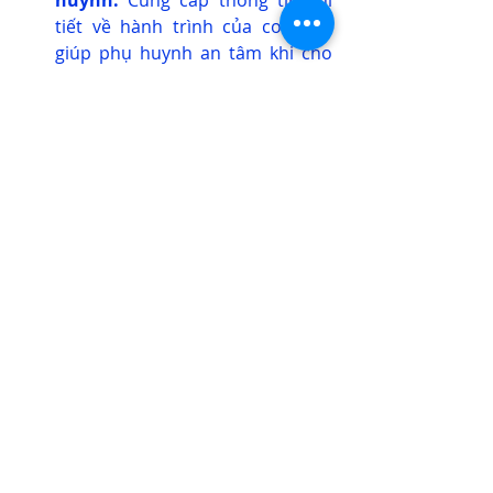
huynh:
 Cung cấp thông tin chi 
tiết về hành trình của con em, 
giúp phụ huynh an tâm khi cho 
con đi học bằng xe buýt.
Hãy hành động ngay hôm nay để 
đảm bảo an toàn cho học sinh trên 
mọi hành trình. 
Liên hệ với chúng tôi để tìm hiểu 
thêm về hệ thống an ninh toàn diện 
và cách nó có thể mang lại sự an tâm 
tuyệt đối cho phụ huynh và nhà 
trường. 
Tại đây.
-----------
EUROSTELLAR – Nhà cung cấp giải 
pháp công nghệ EU/G7
Where Security, Automation, and 
Lighting Illuminate the Future