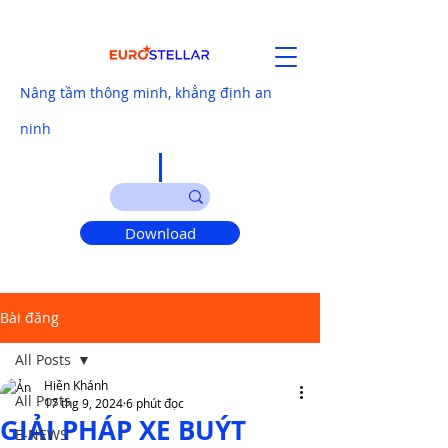
Nâng tầm thông minh, khẳng định an
ninh
Download
Bài đăng
All Posts
Hiền Khánh
All Posts
17 thg 9, 2024
6 phút đọc
GIẢI PHÁP XE BUÝT
E-NEWS