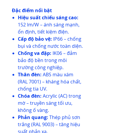
Đặc điểm nổi bật
Hiệu suất chiếu sáng cao:
152 lm/W – ánh sáng mạnh,
ổn định, tiết kiệm điện.
Cấp độ bảo vệ:
IP66 – chống
bụi và chống nước toàn diện.
Chống va đập:
IK06 – đảm
bảo độ bền trong môi
trường công nghiệp.
Thân đèn:
ABS màu xám
(RAL 7001) – kháng hóa chất,
chống tia UV.
Chóa đèn:
Acrylic (AC) trong
mờ – truyền sáng tối ưu,
không ố vàng.
Phản quang:
Thép phủ sơn
trắng (RAL 9003) – tăng hiệu
suất phản xạ.