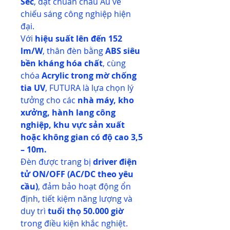
Séc
, đạt chuẩn châu Âu về
chiếu sáng công nghiệp hiện
đại.
Với
hiệu suất lên đến 152
lm/W
, thân đèn bằng
ABS siêu
bền kháng hóa chất
, cùng
chóa
Acrylic trong mờ chống
tia UV
, FUTURA là lựa chọn lý
tưởng cho các
nhà máy, kho
xưởng, hành lang công
nghiệp, khu vực sản xuất
hoặc không gian có độ cao 3,5
– 10m.
Đèn được trang bị
driver điện
tử ON/OFF (AC/DC theo yêu
cầu)
, đảm bảo hoạt động ổn
định, tiết kiệm năng lượng và
duy trì
tuổi thọ 50.000 giờ
trong điều kiện khắc nghiệt.