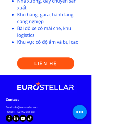
Nhà xưởng, dây chuyền sản
xuất
Kho hàng, gara, hành lang
công nghiệp
Bãi đỗ xe có mái che, khu
logistics
Khu vực có độ ẩm và bụi cao
LIÊN HỆ
Contact
Email
Info@eurostellar.com
Phone: (+84)
902 401 488
Vietnam Office: