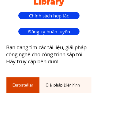
Library
Chính sách hợp tác
Đăng ký huấn luyện
Bạn đang tìm các tài liệu, giải pháp
công nghệ cho công trình sắp tới.
Hãy truy cập bên dưới.
Eurostellar
Giải pháp Điển hình
Jablotron