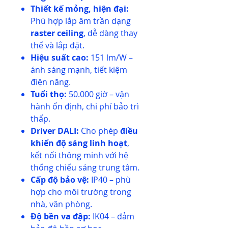
Thiết kế mỏng, hiện đại:
Phù hợp lắp âm trần dạng
raster ceiling
, dễ dàng thay
thế và lắp đặt.
Hiệu suất cao:
151 lm/W –
ánh sáng mạnh, tiết kiệm
điện năng.
Tuổi thọ:
50.000 giờ – vận
hành ổn định, chi phí bảo trì
thấp.
Driver DALI:
Cho phép
điều
khiển độ sáng linh hoạt
,
kết nối thông minh với hệ
thống chiếu sáng trung tâm.
Cấp độ bảo vệ:
IP40 – phù
hợp cho môi trường trong
nhà, văn phòng.
Độ bền va đập:
IK04 – đảm