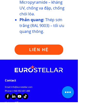
Micropyramide – kháng
UV, chống va đập, chống
chói lóa.
Phản quang:
Thép sơn
trắng (RAL 9003) – tối ưu
quang thông.
LIÊN HỆ
Contact
Email
Info@eurostellar.com
Phone: (+84)
902 401 488
Vietnam Office:
G Floor, Republic Plaza
,
18E Cong Hoa St., Tan Son Nhat Ward
,