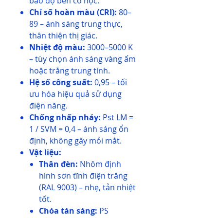
bảo độ bền cơ học.
Chỉ số hoàn màu (CRI):
80–
89 – ánh sáng trung thực,
thân thiện thị giác.
Nhiệt độ màu:
3000–5000 K
– tùy chọn ánh sáng vàng ấm
hoặc trắng trung tính.
Hệ số công suất:
0,95 – tối
ưu hóa hiệu quả sử dụng
điện năng.
Chống nhấp nháy:
Pst LM =
1 / SVM = 0,4 – ánh sáng ổn
định, không gây mỏi mắt.
Vật liệu:
Thân đèn:
Nhôm định
hình sơn tĩnh điện trắng
(RAL 9003) – nhẹ, tản nhiệt
tốt.
Chóa tán sáng:
PS