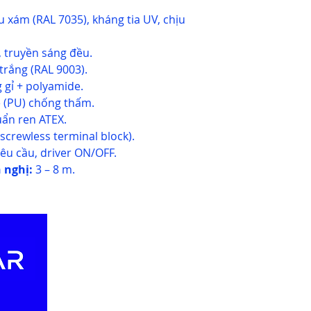
xám (RAL 7035), kháng tia UV, chịu
 truyền sáng đều.
rắng (RAL 9003).
gỉ + polyamide.
 (PU) chống thấm.
ẩn ren ATEX.
(screwless terminal block).
êu cầu, driver ON/OFF.
 nghị:
3 – 8 m.
Our Websites
Ou
Abo
Jablotron.com.vn
Rec