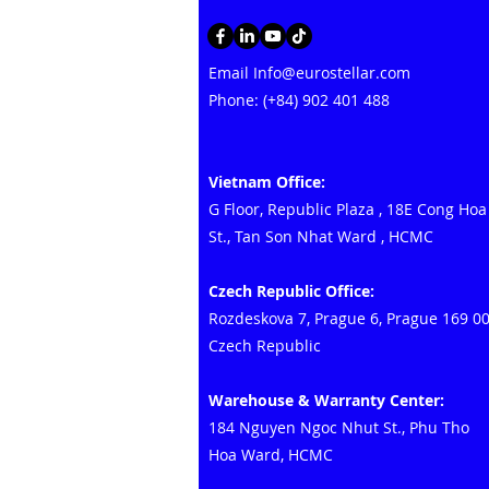
Email
Info@eurostellar.com
Phone: (+84) 902 401 488
Vietnam Office:
G Floor, Republic Plaza
,
18E Cong Hoa
St., Tan Son Nhat Ward
, HCMC
Czech Republic Office:
Rozdeskova 7, Prague 6, Prague 169 0
Czech Republic
Warehouse & Warranty Center:
184 Nguyen Ngoc Nhut St., Phu Tho
Hoa Ward, HCMC