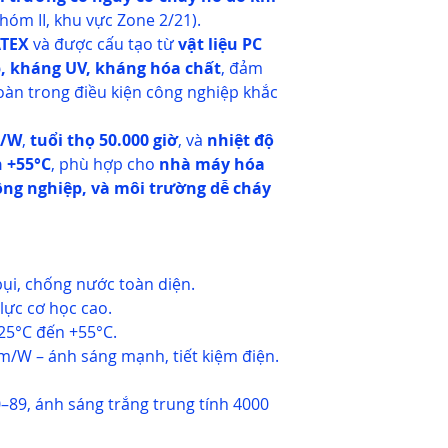
hóm II, khu vực Zone 2/21).
ATEX
và được cấu tạo từ
vật liệu PC
p, kháng UV, kháng hóa chất
, đảm
oàn trong điều kiện công nghiệp khắc
m/W
,
tuổi thọ 50.000 giờ
, và
nhiệt độ
n +55°C
, phù hợp cho
nhà máy hóa
công nghiệp, và môi trường dễ cháy
ụi, chống nước toàn diện.
 lực cơ học cao.
25°C đến +55°C.
m/W – ánh sáng mạnh, tiết kiệm điện.
–89, ánh sáng trắng trung tính 4000