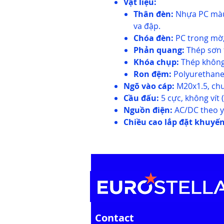
Vật liệu:
Thân đèn:
Nhựa PC màu 
va đập.
Chóa đèn:
PC trong mờ,
Phản quang:
Thép sơn t
Khóa chụp:
Thép không 
Ron đệm:
Polyurethane
Ngõ vào cáp:
M20x1.5, chu
Cầu đấu:
5 cực, không vít 
Nguồn điện:
AC/DC theo y
Chiều cao lắp đặt khuyến
Contact