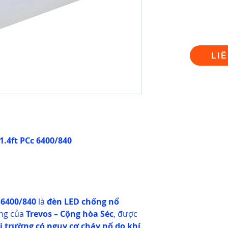
LI
1.4ft PCc 6400/840
 6400/840
là
đèn LED chống nổ
ng của
Trevos – Cộng hòa Séc
, được
 trường có nguy cơ cháy nổ do khí