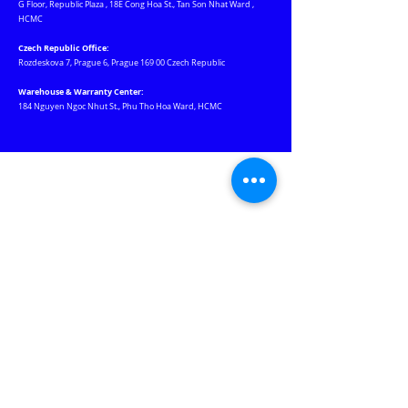
G Floor, Republic Plaza
,
18E Cong Hoa St., Tan Son Nhat Ward
,
HCMC
Czech Republic Office:
Rozdeskova 7, Prague 6, Prague 169 00 Czech Republic
Warehouse & Warranty Center:
184 Nguyen Ngoc Nhut St., Phu Tho Hoa Ward, HCMC
Our Websites
Jablotron.com.vn
Euro-lighting.vn
Keywatcher.vn
Motchuthuong.com