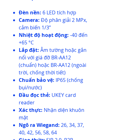
Đèn nền:
6 LED tích hợp
Camera:
Độ phân giải 2 MPx,
cảm biến 1/3”
Nhiệt độ hoạt động:
-40 đến
+65 °C
Lắp đặt:
Âm tường hoặc gắn
nổi với giá đỡ BR-AA12
(chuẩn) hoặc BR-AA12 (ngoài
trời, chống thời tiết)
Chuẩn bảo vệ:
IP65 (chống
bụi/nước)
Đầu đọc thẻ:
UKEY card
reader
Xác thực:
Nhận diện khuôn
mặt
Ngõ ra Wiegand:
26, 34, 37,
40, 42, 56, 58, 64