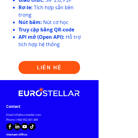
Giao thức:
SIP 2.0, P2P
Rơ-le:
Tích hợp sẵn bên
trong
Nút bấm:
Nút cơ học
Truy cập bằng QR-code
API mở (Open API):
Hỗ trợ
tích hợp hệ thống
LIÊN HỆ
Contact
Email
Info@eurostellar.com
Phone: (+84)
902 401 488
Vietnam Office: