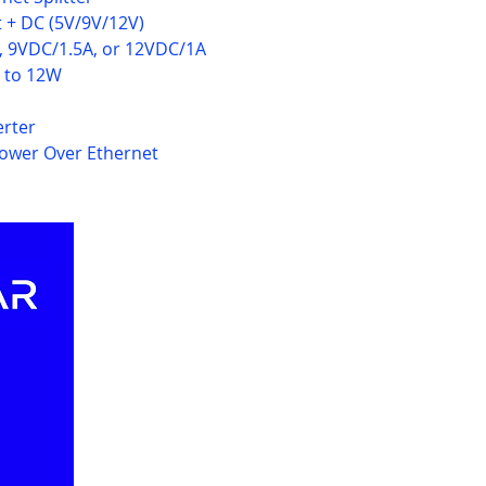
et + DC (5V/9V/12V)
A, 9VDC/1.5A, or 12VDC/1A
 to 12W
erter
Power Over Ethernet
Our Websites
Ou
Abo
Jablotron.com.vn
Rec
Euro-lighting.vn
Eve
Keywatcher.vn
Do
Motchuthuong.com
​Our brands