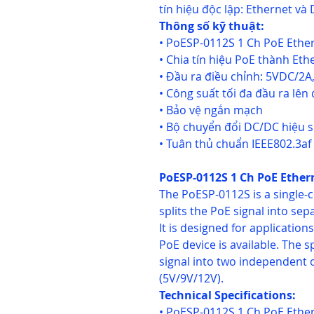
tín hiệu độc lập: Ethernet và
Thông số kỹ thuật:
• PoESP-0112S 1 Ch PoE Ether
• Chia tín hiệu PoE thành Eth
• Đầu ra điều chỉnh: 5VDC/2
• Công suất tối đa đầu ra lê
• Bảo vệ ngắn mạch
• Bộ chuyển đổi DC/DC hiệu s
• Tuân thủ chuẩn IEEE802.3a
PoESP-0112S 1 Ch PoE Ethern
The PoESP-0112S is a single-c
splits the PoE signal into se
It is designed for applicatio
PoE device is available. The s
signal into two independent 
(5V/9V/12V).
Technical Specifications:
• PoESP-0112S 1 Ch PoE Ether