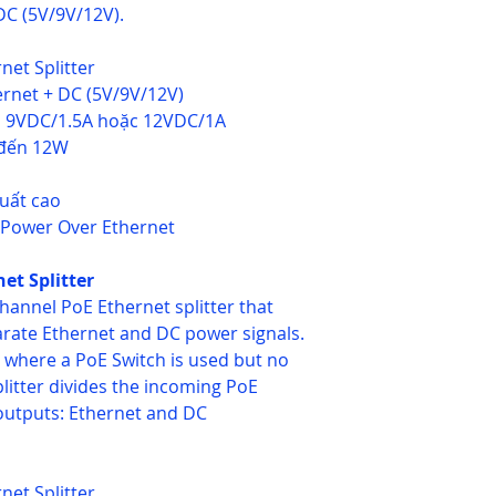
 DC (5V/9V/12V).
net Splitter
ernet + DC (5V/9V/12V)
A, 9VDC/1.5A hoặc 12VDC/1A
n đến 12W
uất cao
f Power Over Ethernet
et Splitter
hannel PoE Ethernet splitter that
parate Ethernet and DC power signals.
ns where a PoE Switch is used but no
plitter divides the incoming PoE
outputs: Ethernet and DC
net Splitter