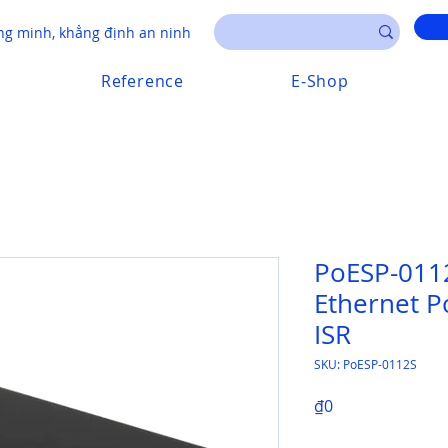
g minh, khẳng định an ninh
Reference
E-Shop
PoESP-0112
Ethernet P
ISR
SKU: PoESP-0112S
Price
₫0