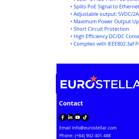
• Splits PoE Signal to Ethern
• Adjustable output: 5VDC/2
• Maximum Power Output Up
• Short Circuit Protection
• High Efficiency DC/DC Conv
• Complies with IEEE802.3af 
Contact
Email
Info@eurostellar.com
Phone: (+84) 902 401 488