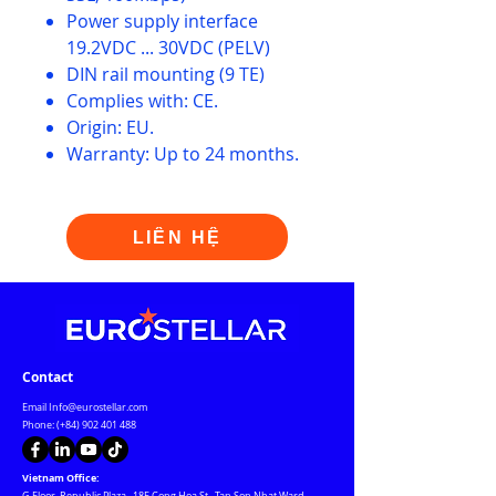
Power supply interface
19.2VDC ... 30VDC (PELV)
DIN rail mounting (9 TE)
Complies with: CE.
Origin: EU.
Warranty: Up to 24 months.
LIÊN HỆ
Contact
Email
Info@eurostellar.com
Phone: (+84)
902 401 488
Vietnam Office: