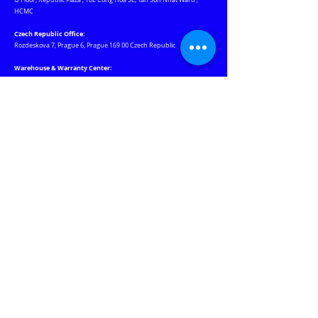
G Floor, Republic Plaza
,
18E Cong Hoa St., Tan Son Nhat Ward
,
HCMC
Czech Republic Office:
Rozdeskova 7, Prague 6, Prague 169 00 Czech Republic
Warehouse & Warranty Center:
184 Nguyen Ngoc Nhut St., Phu Tho Hoa Ward, HCMC
Our Websites
Jablotron.com.vn
Euro-lighting.vn
Keywatcher.vn
Motchuthuong.com