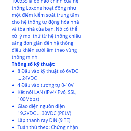
100335 là bộ não chính của hệ
thống Loxone hoạt động như
một điểm kiểm soát trung tâm
cho hệ thống tự động hóa nhà
và tòa nhà của bạn. Nó có thể
xử lý mọi thứ từ hệ thống chiếu
sáng đơn giản đến hệ thống
điều khiển sưởi ấm theo vùng
thông minh.
Thông số kỹ thuật:
8 Đầu vào kỹ thuật số 6VDC
... 24VDC
4 Đầu vào tương tự 0-10V
Kết nối LAN (IPv4/IPv6, SSL,
100Mbps)
Giao diện nguồn điện
19,2VDC ... 30VDC (PELV)
Lắp thanh ray DIN (9 TE)
Tuân thủ theo: Chứng nhận